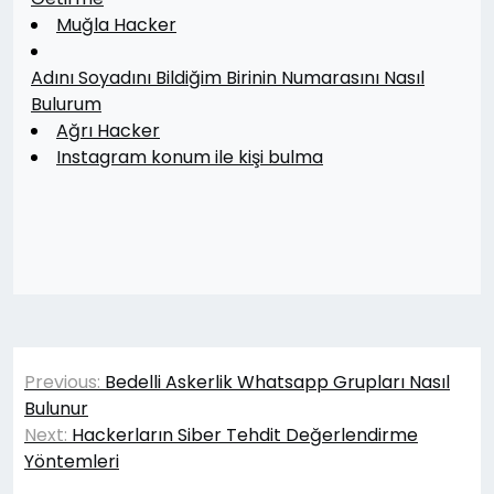
Muğla Hacker
Adını Soyadını Bildiğim Birinin Numarasını Nasıl
Bulurum
Ağrı Hacker
Instagram konum ile kişi bulma
Yazı
Previous:
Bedelli Askerlik Whatsapp Grupları Nasıl
gezinmesi
Bulunur
Next:
Hackerların Siber Tehdit Değerlendirme
Yöntemleri