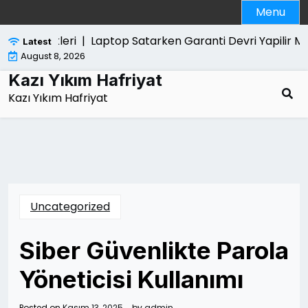
Skip
Menu
to
content
k Ozellikleri |
Laptop Satarken Garanti Devri Yapilir Mi 
Latest
August 8, 2026
Kazı Yıkım Hafriyat
Kazı Yıkım Hafriyat
Uncategorized
Siber Güvenlikte Parola
Yöneticisi Kullanımı
Posted on
Kasım 13, 2025
by
admin