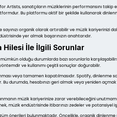
for Artists, sanatçıların müziklerinin performansını takip e
rmdur. Bu platformu aktif bir şekilde kullanarak dinlenme s
ayınızı organik olarak artırabilir ve müzik kariyerinizi daha
ndüstrisinde yer almak başarınızın anahtarıdır.
ilesi İle İlgili Sorunlar
ümkün olduğu durumlarda bazı sorunlarla karşılaşabilirsini
ntemdir ve kullanımı çeşitli sonuçlar doğurabilir.
alınması veya tamamen kapatılmasıdır. Spotify, dinlenme sa
lir. Bu durumda, hesabınızı geri almak veya yeniden açmak i
anmanın müzik kariyerinize zarar verebileceğini unutmamalı
, müzik endüstrisinde itibarınızı zedeler ve potansiyel iş 
özüm önerileri bulunmaktadır. Öncelikle, organik dinlenme s