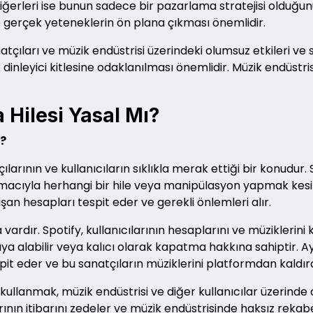
iğerleri ise bunun sadece bir pazarlama stratejisi olduğ
 gerçek yeteneklerin ön plana çıkması önemlidir.
tçıları ve müzik endüstrisi üzerindeki olumsuz etkileri ve 
nleyici kitlesine odaklanılması önemlidir. Müzik endüstris
Hilesi Yasal Mı?
ı?
arının ve kullanıcıların sıklıkla merak ettiği bir konudur. 
cıyla herhangi bir hile veya manipülasyon yapmak kesinlikl
şan hesapları tespit eder ve gerekli önlemleri alır.
 vardır. Spotify, kullanıcılarının hesaplarını ve müziklerini
ıya alabilir veya kalıcı olarak kapatma hakkına sahiptir. A
it eder ve bu sanatçıların müziklerini platformdan kaldırab
ullanmak, müzik endüstrisi ve diğer kullanıcılar üzerinde o
larının itibarını zedeler ve müzik endüstrisinde haksız reka