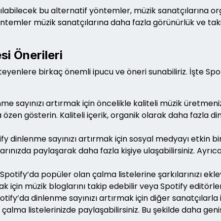
ılabilecek bu alternatif yöntemler, müzik sanatçılarına org
öntemler müzik sanatçılarına daha fazla görünürlük ve taki
i Önerileri
eyenlere birkaç önemli ipucu ve öneri sunabiliriz. İşte Spo
me sayınızı artırmak için öncelikle kaliteli müzik üretmeniz 
 özen gösterin. Kaliteli içerik, organik olarak daha fazla
fy dinlenme sayınızı artırmak için sosyal medyayı etkin bir ş
arınızda paylaşarak daha fazla kişiye ulaşabilirsiniz. Ayrı
Spotify’da popüler olan çalma listelerine şarkılarınızı ek
ak için müzik bloglarını takip edebilir veya Spotify editörler
tify’da dinlenme sayınızı artırmak için diğer sanatçılarla iş
ı çalma listelerinizde paylaşabilirsiniz. Bu şekilde daha geni