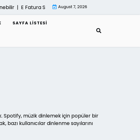
r |
E Fatura Sisteminde Performans Sorunlari |
August 7, 2026
Mimari Re
E
SAYFA LISTESI
 Spotify, müzik dinlemek için popüler bir
k, bazı kullanıcılar dinlenme sayılarını