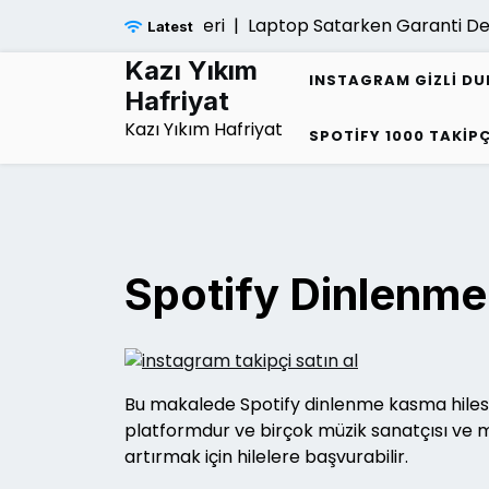
Skip
Laptop Satarken Garanti Devri Yap
Latest
to
content
Kazı Yıkım
INSTAGRAM GIZLI D
Hafriyat
Kazı Yıkım Hafriyat
SPOTIFY 1000 TAKIPÇ
Spotify Dinlenme
Bu makalede Spotify dinlenme kasma hilesi 
platformdur ve birçok müzik sanatçısı ve mü
artırmak için hilelere başvurabilir.