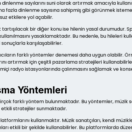
n dinlenme sayılarını suni olarak artırmak amacıyla kullanıla
a fazla dinlenme sayısına sahipmiş gibi görünmek istemes
uz etkilere yol açabilir.
ak tartışılacak bir diğer konu ise hilenin yasal durumudur. S
n kullanılmasını yasaklamaktadır. Bu nedenle, bu hileleri kul
sonuçlarla karşılaşabilirler.
ıcıların farklı yöntemler denemesi daha uygun olabilir. Örn
ını artırmak için çeşitli pazarlama stratejileri kullanabilir
rimiçi radyo istasyonlarında çalınmasını sağlamak ve kon
sma Yöntemleri
birçok farklı yöntem bulunmaktadır. Bu yöntemler, müzik s
 etkili stratejiler sunmaktadır.
atformlarını kullanmaktır. Müzik sanatçıları, kendi müzikler
ı etkili bir şekilde kullanabilirler. Bu platformlarda düzenl