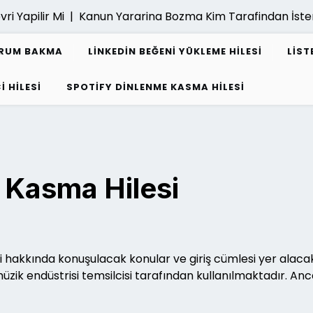
ilir Mi |
Kanun Yararina Bozma Kim Tarafindan İstenebili
URUM BAKMA
LINKEDIN BEĞENI YÜKLEME HILESI
LIST
I HILESI
SPOTIFY DINLENME KASMA HILESI
 Kasma Hilesi
hakkında konuşulacak konular ve giriş cümlesi yer alacak.
zik endüstrisi temsilcisi tarafından kullanılmaktadır. Anca