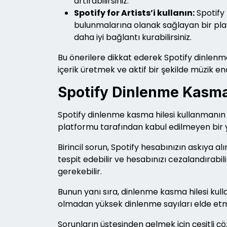
artırabilirsiniz.
Spotify for Artists’i kullanın:
Spotify 
bulunmalarına olanak sağlayan bir platfo
daha iyi bağlantı kurabilirsiniz.
Bu önerilere dikkat ederek Spotify dinlenme s
içerik üretmek ve aktif bir şekilde müzik e
Spotify Dinlenme Kasma H
Spotify dinlenme kasma hilesi kullanmanın m
platformu tarafından kabul edilmeyen bir yö
Birincil sorun, Spotify hesabınızın askıya 
tespit edebilir ve hesabınızı cezalandırabi
gerekebilir.
Bunun yanı sıra, dinlenme kasma hilesi kull
olmadan yüksek dinlenme sayıları elde etmek
Sorunların üstesinden gelmek için çeşitli ç