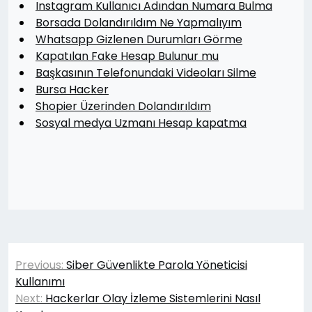
Instagram Kullanıcı Adından Numara Bulma
Borsada Dolandırıldım Ne Yapmalıyım
Whatsapp Gizlenen Durumları Görme
Kapatılan Fake Hesap Bulunur mu
Başkasının Telefonundaki Videoları Silme
Bursa Hacker
Shopier Üzerinden Dolandırıldım
Sosyal medya Uzmanı Hesap kapatma
Yazı
Previous:
Siber Güvenlikte Parola Yöneticisi
gezinmesi
Kullanımı
Next:
Hackerlar Olay İzleme Sistemlerini Nasıl