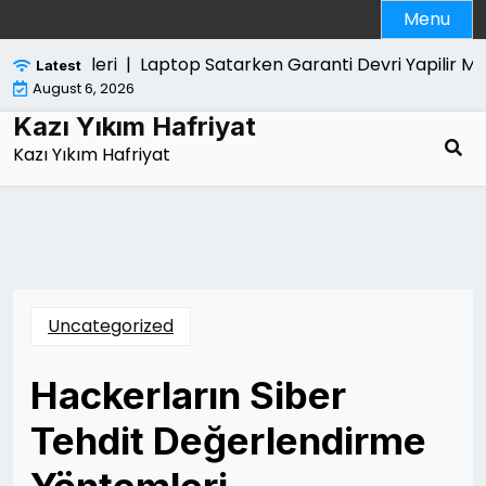
Skip
Menu
to
content
k Ozellikleri |
Laptop Satarken Garanti Devri Yapilir Mi 
Latest
August 6, 2026
Kazı Yıkım Hafriyat
Kazı Yıkım Hafriyat
Uncategorized
Hackerların Siber
Tehdit Değerlendirme