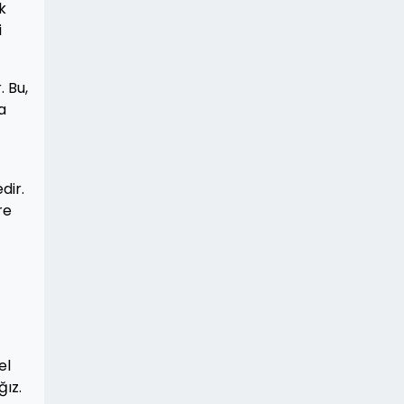
k
i
. Bu,
a
dir.
re
el
ğız.