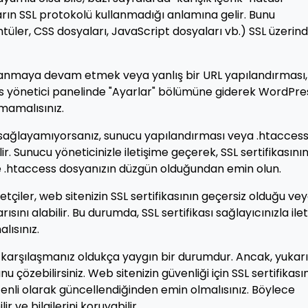
kların SSL protokolü kullanmadığı anlamına gelir. Bunu
tüler, CSS dosyaları, JavaScript dosyaları vb.) SSL üzerin
kullanmaya devam etmek veya yanlış bir URL yapılandırması,
ss yönetici panelinde "Ayarlar" bölümüne giderek WordPre
tmamalısınız.
m sağlayamıyorsanız, sunucu yapılandırması veya .htacces
r. Sunucu yöneticinizle iletişime geçerek, SSL sertifikasını
ve .htaccess dosyanızın düzgün olduğundan emin olun.
retçiler, web sitenizin SSL sertifikasının geçersiz olduğu ve
sını alabilir. Bu durumda, SSL sertifikası sağlayıcınızla ile
lısınız.
 karşılaşmanız oldukça yaygın bir durumdur. Ancak, yukar
çözebilirsiniz. Web sitenizin güvenliği için SSL sertifikası
zenli olarak güncellendiğinden emin olmalısınız. Böylece
ir ve bilgilerini koruyabilir.