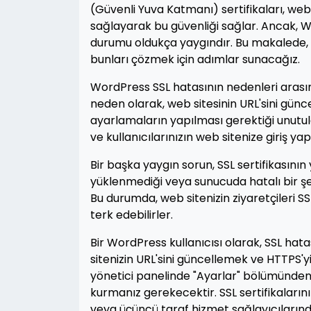
(Güvenli Yuva Katmanı) sertifikaları, web 
sağlayarak bu güvenliği sağlar. Ancak, W
durumu oldukça yaygındır. Bu makalede, W
bunları çözmek için adımlar sunacağız.
WordPress SSL hatasının nedenleri arasınd
neden olarak, web sitesinin URL'sini günc
ayarlamaların yapılması gerektiği unutulab
ve kullanıcılarınızın web sitenize giriş ya
Bir başka yaygın sorun, SSL sertifikasının
yüklenmediği veya sunucuda hatalı bir şeki
Bu durumda, web sitenizin ziyaretçileri SS
terk edebilirler.
Bir WordPress kullanıcısı olarak, SSL hatas
sitenizin URL'sini güncellemek ve HTTPS'
yönetici panelinde "Ayarlar" bölümünden y
kurmanız gerekecektir. SSL sertifikaların
veya üçüncü taraf hizmet sağlayıcılarında