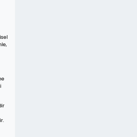
isel
nle,
ne
i
Bir
r.