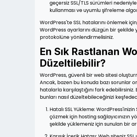
geçersiz SSL/TLS sürümleri nedeniyl
kullanması ve uyumlu şifreleme algo
WordPress'te SSL hatalarını önlemek için, 
WordPress ayarlarını düzgün bir şekilde y
protokolüne yönlendirmelisiniz.
En Sık Rastlanan Wo
Düzeltilebilir?
WordPress, güvenli bir web sitesi oluşturm
Ancak, bazen bu konuda bazı sorunlar ort
hatalarla karşılaştığını fark edebilirsini
bunları nasıl düzeltebileceğinizi keşfedec
Hatalı SSL Yükleme: WordPress'inizin S
çözmek için hosting sağlayıcınızın yön
şekilde yüklemeniz için sunulan bir a
Karışık İçerik Hatası: Web siteniz SSL 