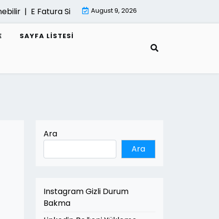
r |
E Fatura Sisteminde Performans Sorunlari |
August 9, 2026
Mimari Re
E
SAYFA LISTESI
Ara
Ara
Instagram Gizli Durum
Bakma