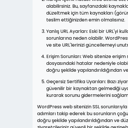
alabilirsiniz. Bu, sayfanızdaki kayna
düzeltmek için tüm kaynakları (görün
teslim ettiğinizden emin olmalısınız.
Yanlış URL Ayarları: Eski bir URL'yi 
sorunlarına neden olabilir. WordPre
ve site URL'lerinizi güncellemeyi unu
Erişim Sorunları: Web sitenize erişi
dosyasındaki hatalar nedeniyle olabili
doğru şekilde yapılandırıldığından 
Geçersiz Sertifika Uyarıları: Bazı ziya
güvenilir bir kaynaktan gelmediği uyarı
kurarak sorunu gidermelerini sağlama
WordPress web sitenizin SSL sorunlarıyla
adımları takip ederek bu sorunların çoğunu 
doğru şekilde yapılandırıldığından ve dü
ziyaretçileriniz güvenli bir şekilde gezinebil