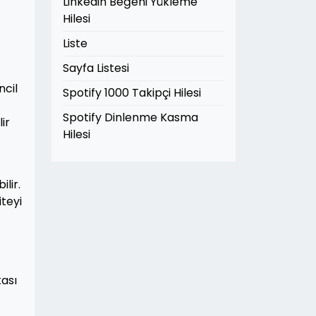
Linkedin Beğeni Yükleme
Hilesi
Liste
Sayfa Listesi
ncil
Spotify 1000 Takipçi Hilesi
Spotify Dinlenme Kasma
ir
Hilesi
lir.
iteyi
kası