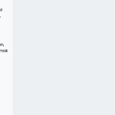
uz
,
ın,
lamak