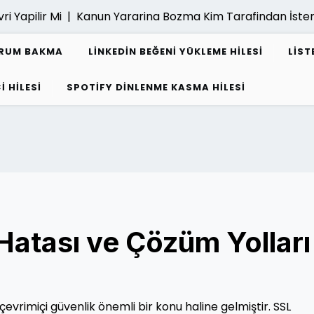
ilir Mi |
Kanun Yararina Bozma Kim Tarafindan İstenebili
URUM BAKMA
LINKEDIN BEĞENI YÜKLEME HILESI
LIST
I HILESI
SPOTIFY DINLENME KASMA HILESI
atası ve Çözüm Yolları
 çevrimiçi güvenlik önemli bir konu haline gelmiştir. SSL