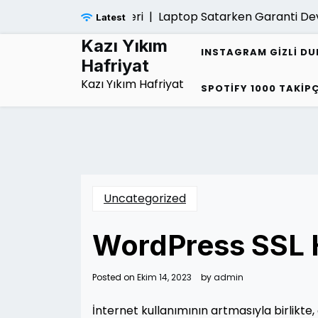
Skip
Laptop Satarken Garanti Devri Yap
Latest
to
content
Kazı Yıkım
INSTAGRAM GIZLI D
Hafriyat
Kazı Yıkım Hafriyat
SPOTIFY 1000 TAKIPÇ
Uncategorized
WordPress SSL H
Posted on
Ekim 14, 2023
by
admin
İnternet kullanımının artmasıyla birlikte,