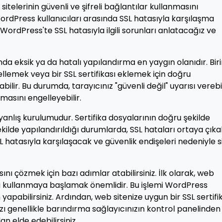
sitelerinin güvenli ve şifreli bağlantılar kullanmasını
ordPress kullanıcıları arasında SSL hatasıyla karşılaşma
ordPress'te SSL hatasıyla ilgili sorunları anlatacağız ve
a eksik ya da hatalı yapılandırma en yaygın olanıdır. Biri
ellemek veya bir SSL sertifikası eklemek için doğru
ilir. Bu durumda, tarayıcınız "güvenli değil" uyarısı verebil
pmasını engelleyebilir.
 yanlış kurulumudur. Sertifika dosyalarının doğru şekilde
lde yapılandırıldığı durumlarda, SSL hataları ortaya çıkabi
L hatasıyla karşılaşacak ve güvenlik endişeleri nedeniyle s
ını çözmek için bazı adımlar atabilirsiniz. İlk olarak, web
yi kullanmaya başlamak önemlidir. Bu işlemi WordPress
apabilirsiniz. Ardından, web sitenize uygun bir SSL sertifi
ızı genellikle barındırma sağlayıcınızın kontrol panelinden
n elde edebilirsiniz.