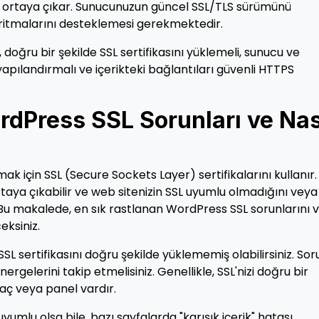
e ortaya çıkar. Sunucunuzun güncel SSL/TLS sürümünü
ritmalarını desteklemesi gerekmektedir.
doğru bir şekilde SSL sertifikasını yüklemeli, sunucu ve
apılandırmalı ve içerikteki bağlantıları güvenli HTTPS
rdPress SSL Sorunları ve Nas
ak için SSL (Secure Sockets Layer) sertifikalarını kullanır.
aya çıkabilir ve web sitenizin SSL uyumlu olmadığını veya
z. Bu makalede, en sık rastlanan WordPress SSL sorunlarını 
eksiniz.
SL sertifikasını doğru şekilde yüklememiş olabilirsiniz. So
ergelerini takip etmelisiniz. Genellikle, SSL'nizi doğru bir
raç veya panel vardır.
uyumlu olsa bile, bazı sayfalarda "karışık içerik" hatası