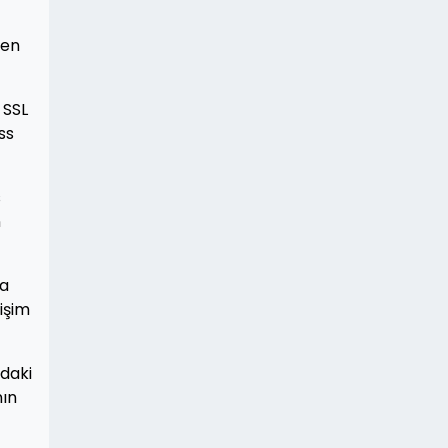
den
 SSL
ss
s
n
ya
tişim
ıdaki
nın