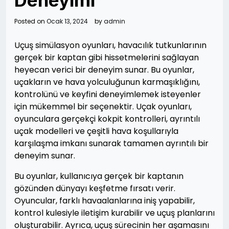
Deneyimi
Posted on
Ocak 13, 2024
by
admin
Uçuş simülasyon oyunları, havacılık tutkunlarının
gerçek bir kaptan gibi hissetmelerini sağlayan
heyecan verici bir deneyim sunar. Bu oyunlar,
uçakların ve hava yolculuğunun karmaşıklığını,
kontrolünü ve keyfini deneyimlemek isteyenler
için mükemmel bir seçenektir. Uçak oyunları,
oyunculara gerçekçi kokpit kontrolleri, ayrıntılı
uçak modelleri ve çeşitli hava koşullarıyla
karşılaşma imkanı sunarak tamamen ayrıntılı bir
deneyim sunar.
Bu oyunlar, kullanıcıya gerçek bir kaptanın
gözünden dünyayı keşfetme fırsatı verir.
Oyuncular, farklı havaalanlarına iniş yapabilir,
kontrol kulesiyle iletişim kurabilir ve uçuş planlarını
oluşturabilir. Ayrıca, uçuş sürecinin her aşamasını