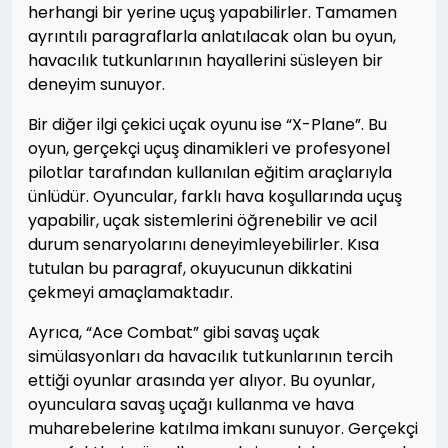
herhangi bir yerine uçuş yapabilirler. Tamamen
ayrıntılı paragraflarla anlatılacak olan bu oyun,
havacılık tutkunlarının hayallerini süsleyen bir
deneyim sunuyor.
Bir diğer ilgi çekici uçak oyunu ise “X-Plane”. Bu
oyun, gerçekçi uçuş dinamikleri ve profesyonel
pilotlar tarafından kullanılan eğitim araçlarıyla
ünlüdür. Oyuncular, farklı hava koşullarında uçuş
yapabilir, uçak sistemlerini öğrenebilir ve acil
durum senaryolarını deneyimleyebilirler. Kısa
tutulan bu paragraf, okuyucunun dikkatini
çekmeyi amaçlamaktadır.
Ayrıca, “Ace Combat” gibi savaş uçak
simülasyonları da havacılık tutkunlarının tercih
ettiği oyunlar arasında yer alıyor. Bu oyunlar,
oyunculara savaş uçağı kullanma ve hava
muharebelerine katılma imkanı sunuyor. Gerçekçi