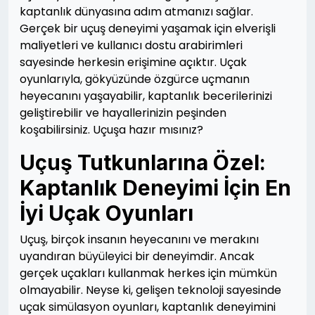
kaptanlık dünyasına adım atmanızı sağlar.
Gerçek bir uçuş deneyimi yaşamak için elverişli
maliyetleri ve kullanıcı dostu arabirimleri
sayesinde herkesin erişimine açıktır. Uçak
oyunlarıyla, gökyüzünde özgürce uçmanın
heyecanını yaşayabilir, kaptanlık becerilerinizi
geliştirebilir ve hayallerinizin peşinden
koşabilirsiniz. Uçuşa hazır mısınız?
Uçuş Tutkunlarına Özel:
Kaptanlık Deneyimi İçin En
İyi Uçak Oyunları
Uçuş, birçok insanın heyecanını ve merakını
uyandıran büyüleyici bir deneyimdir. Ancak
gerçek uçakları kullanmak herkes için mümkün
olmayabilir. Neyse ki, gelişen teknoloji sayesinde
uçak simülasyon oyunları, kaptanlık deneyimini