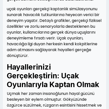
uçak oyunları gerçekçi kaptanlık simülasyonunu
sunarak havacılık tutkunlarına heyecan verici bir
deneyim yaşatır. Detaylı grafikler, gerçekçi fiziksel
özellikler ve zorlu senaryolarla desteklenen bu
oyunlar, kullanıcılarına gerçek dünya uçuşlarını
deneyimleme fırsatı verir. Uçak oyunları,
havacılığa ilgi duyan herkesin kendi kokpitlerine
adım atmasını sağlayarak hayalleri gerçeğe
dönüştürür.
Hayallerinizi
Gerçekleştirin: Uçak
Oyunlarıyla Kaptan Olmak
Uçmak her zaman insanoğlunun hayal gücünü
besleyen bir eylem olmuştur. Gökyüzünde
özgürce süzülmek, rüzgarın esintisini hissetmek ve