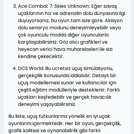
Ace Combat 7: Skies Unknown: Eğer savaş
uçaklarının hız ve adrenalin dolu dünyasına ilgi
duyuyorsanız, bu oyun tam size göre. Aksiyon
dolu senaryo modunu deneyimleyebilir veya
çok oyunculu modda diğer oyuncularla
karşılaşabilirsiniz. Göz alıcı grafikleri ve
heyecan verici hava muharebeleri ile sizi
kendine çekecektir.
DCS World: Bu ücretsiz uçuş simülasyonu,
gerçekçilik konusunda iddialıdır. Detaylı bir
uçuş modellemesi sunar ve kullanıcılar için
çeşitli eğitim modülleriyle desteklenir. Farklı
uçakları keşfedebilir ve gerçek havacılık
deneyimi yaşayabilirsiniz.
Bu liste, uçuş tutkunlarına yönelik en iyi uçak
oyunlarını içermektedir. Her bir oyun, gerçekçilik,
grafik kalitesi ve oynanabilirlik gibi farklı