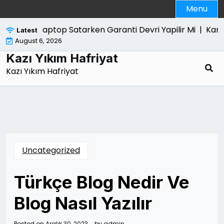
Skip
Menu
to
content
Laptop Satarken Garanti Devri Yapilir Mi |
Kanun Y
Latest
August 6, 2026
Kazı Yıkım Hafriyat
Kazı Yıkım Hafriyat
Uncategorized
Türkçe Blog Nedir Ve
Blog Nasıl Yazılır
Posted on
Aralık 30, 2023
by
admin