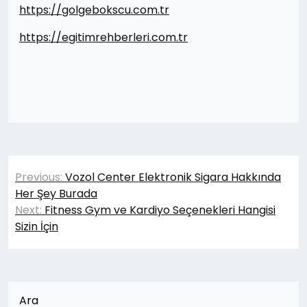
https://golgebokscu.com.tr
https://egitimrehberleri.com.tr
Yazı
Previous:
Vozol Center Elektronik Sigara Hakkında
gezinmesi
Her Şey Burada
Next:
Fitness Gym ve Kardiyo Seçenekleri Hangisi
Sizin İçin
Ara