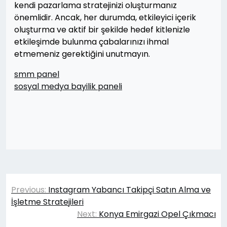
kendi pazarlama stratejinizi oluşturmanız
önemlidir. Ancak, her durumda, etkileyici içerik
oluşturma ve aktif bir şekilde hedef kitlenizle
etkileşimde bulunma çabalarınızı ihmal
etmemeniz gerektiğini unutmayın.
smm panel
sosyal medya bayilik paneli
Yazı
Previous:
Instagram Yabancı Takipçi Satın Alma ve
gezinmesi
İşletme Stratejileri
Next:
Konya Emirgazi Opel Çıkmacı