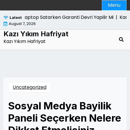
Skip
Menu
to
content
Laptop Satarken Garanti Devri Yapilir Mi |
Kanun Ya
Latest
August 7, 2026
Kazı Yıkım Hafriyat
Kazı Yıkım Hafriyat
Uncategorized
Sosyal Medya Bayilik
Paneli Seçerken Nelere