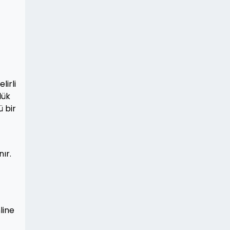
lirli
lük
ü bir
ır.
line