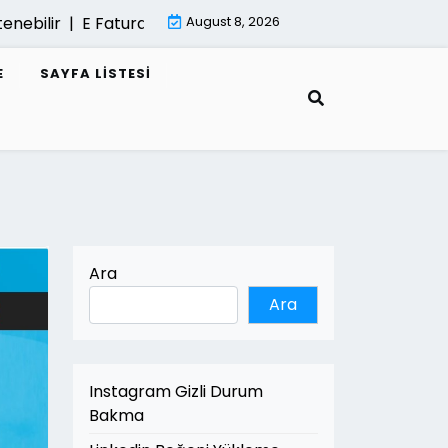
ilir |
E Fatura Sisteminde Performans Sorunlari |
August 8, 2026
Mimari
E
SAYFA LISTESI
Ara
Ara
Instagram Gizli Durum
Bakma