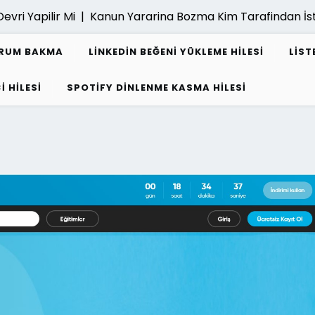
Yapilir Mi |
Kanun Yararina Bozma Kim Tarafindan İsteneb
URUM BAKMA
LINKEDIN BEĞENI YÜKLEME HILESI
LIST
I HILESI
SPOTIFY DINLENME KASMA HILESI