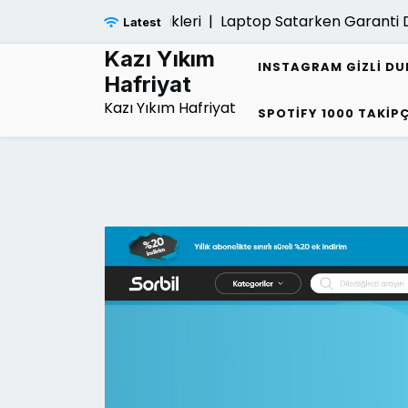
Skip
nlarin Ortak Ozellikleri |
Laptop Satarken Garanti Devri 
Latest
to
content
Kazı Yıkım
INSTAGRAM GIZLI D
Hafriyat
Kazı Yıkım Hafriyat
SPOTIFY 1000 TAKIPÇ