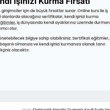
ndi İşinizi Kurma Fırsatı
girişimciler için de büyük fırsatlar sunar. Online kurs ile iş
lanlarda alacağınız sertifikalar, kendi işinizi kurma
eğitimler
, iş dünyasında kendi ayaklarınız üzerinde durmanı
mcı olur.
netebilecek bilgiye sahip olabilirsiniz. Sertifikalı eğitimler, 
başarılı olmanıza ve kendi işinizi kurmanıza olanak tanır.
çiniz olacaktır.
Next:
Elektronik Nargile Dumanlı Keyfi Evde Ya