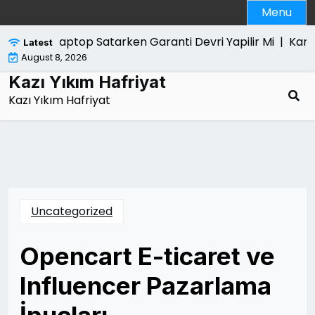
Skip
Menu
to
content
Laptop Satarken Garanti Devri Yapilir Mi |
Kanun Ya
Latest
August 8, 2026
Kazı Yıkım Hafriyat
Kazı Yıkım Hafriyat
Uncategorized
Opencart E-ticaret ve
Influencer Pazarlama