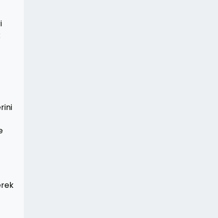
i
k
rini
e
erek