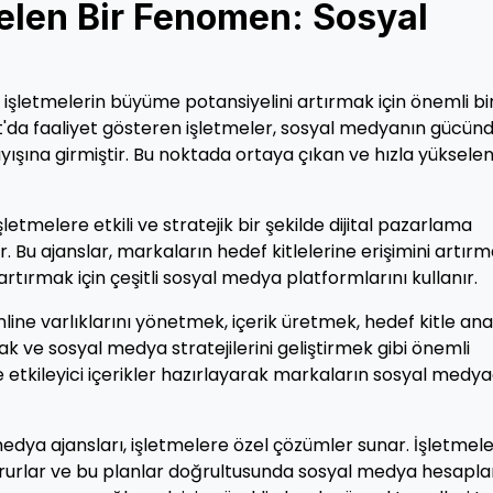
elen Bir Fenomen: Sosyal
işletmelerin büyüme potansiyelini artırmak için önemli bi
Mut'da faaliyet gösteren işletmeler, sosyal medyanın gücün
ışına girmiştir. Bu noktada ortaya çıkan ve hızla yükselen
letmelere etkili ve stratejik bir şekilde dijital pazarlama
 Bu ajanslar, markaların hedef kitlelerine erişimini artırm
ı artırmak için çeşitli sosyal medya platformlarını kullanır.
line varlıklarını yönetmek, içerik üretmek, hedef kitle anal
ve sosyal medya stratejilerini geliştirmek gibi önemli
ve etkileyici içerikler hazırlayarak markaların sosyal medy
edya ajansları, işletmelere özel çözümler sunar. İşletmele
tururlar ve bu planlar doğrultusunda sosyal medya hesaplar