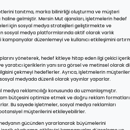
lerini tanıtma, marka bilinirliği oluşturma ve müşteri
aç haline gelmiştir. Mersin Mut ajansları, işletmelerin hedef
leri için sosyal medya stratejileri geliştirmekte ve
rin sosyal medya platformlarında aktif olarak varlık
ici kampanyalar düzenlemeyi ve kullanıcı etkileşimini artır
arını yöneterek, hedef kitleye hitap eden ilgi çekici içerik
ve yaratıcı içeriklerin yanı sıra görsel ve metinsel olarak d
ilgisini çekmeyi hedeflerler. Ayrıca, işletmelerin müşteriler
sosyal medyada düzenli olarak yayınlar yaparlar.
al medya reklamcılığı konusunda da uzmanlaşmıştır.
eklam bütçesini optimize etmek ve doğru reklam formatları
lar. Bu sayede işletmeler, sosyal medya reklamları
potansiyel müşterilerini etkileyebilirler.
l medyanın gücünden yararlanarak büyümelerini