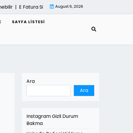
r |
E Fatura Sisteminde Performans Sorunlari |
August 6, 2026
Mimari Re
E
SAYFA LISTESI
Ara
Ara
Instagram Gizli Durum
Bakma