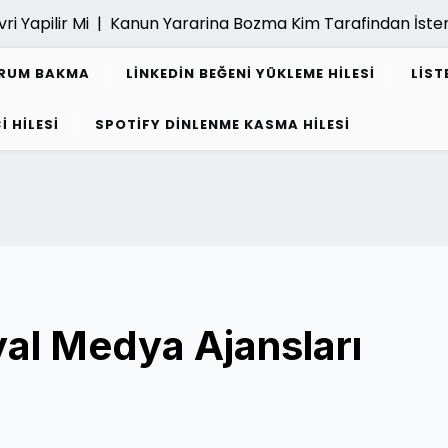
ilir Mi |
Kanun Yararina Bozma Kim Tarafindan İstenebili
URUM BAKMA
LINKEDIN BEĞENI YÜKLEME HILESI
LIST
I HILESI
SPOTIFY DINLENME KASMA HILESI
al Medya Ajansları