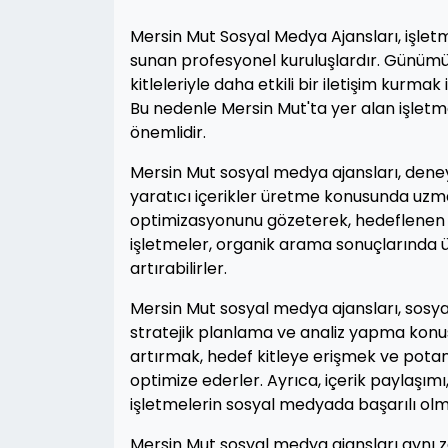
Mersin Mut Sosyal Medya Ajansları, işletm
sunan profesyonel kuruluşlardır. Günümüz
kitleleriyle daha etkili bir iletişim kurm
Bu nedenle Mersin Mut'ta yer alan işlet
önemlidir.
Mersin Mut sosyal medya ajansları, deneyi
yaratıcı içerikler üretme konusunda uzma
optimizasyonunu gözeterek, hedeflenen a
işletmeler, organik arama sonuçlarında üs
artırabilirler.
Mersin Mut sosyal medya ajansları, sosyal
stratejik planlama ve analiz yapma konus
artırmak, hedef kitleye erişmek ve potan
optimize ederler. Ayrıca, içerik paylaşım
işletmelerin sosyal medyada başarılı olma
Mersin Mut sosyal medya ajansları aynı