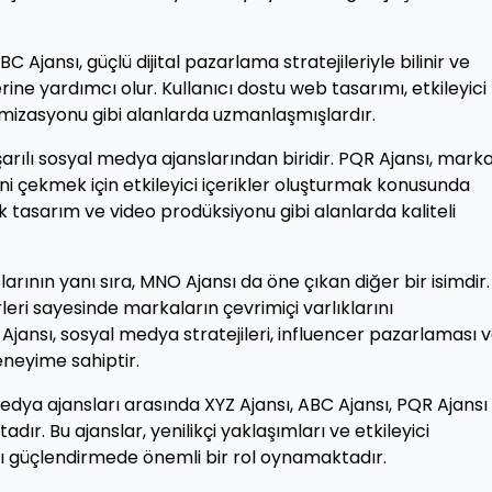
BC Ajansı, güçlü dijital pazarlama stratejileriyle bilinir ve
rine yardımcı olur. Kullanıcı dostu web tasarımı, etkileyici
izasyonu gibi alanlarda uzmanlaşmışlardır.
arılı sosyal medya ajanslarından biridir. PQR Ajansı, mark
gisini çekmek için etkileyici içerikler oluşturmak konusunda
k tasarım ve video prodüksiyonu gibi alanlarda kaliteli
rının yanı sıra, MNO Ajansı da öne çıkan diğer bir isimdir.
irleri sayesinde markaların çevrimiçi varlıklarını
jansı, sosyal medya stratejileri, influencer pazarlaması 
eneyime sahiptir.
edya ajansları arasında XYZ Ajansı, ABC Ajansı, PQR Ajansı
dır. Bu ajanslar, yenilikçi yaklaşımları ve etkileyici
ını güçlendirmede önemli bir rol oynamaktadır.