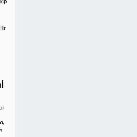
kip
lir
i
al
a,
ı