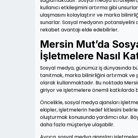
sağlamaktadır. Sosyal medya stratejileri
kullanıcı etkileşimini artırma gibi unsurla
ulaşmasını kolaylaştırır ve marka bilinirl
sunarlar. Sosyal medyanın potansiyelini d
rekabet avantajı elde edebilirler.
Mersin Mut’da Sosya
İşletmelere Nasıl Ka
Sosyal medya, günümüz iş dünyasında büyü
tanıtmak, marka bilinirliğini artırmak ve
olarak kullanmaktadır. Bu noktada Mersi
giriyor ve işletmelere önemli katkılarda 
Öncelikle, sosyal medya ajansları işletm
ekipler, işletmelerin hedef kitlesini belir
oluşturmak konusunda yardımcı olur. Böyl
daha fazla müşteriye ulaşabilir.
Ayrıca, sosyal medya ajansları işletmeler