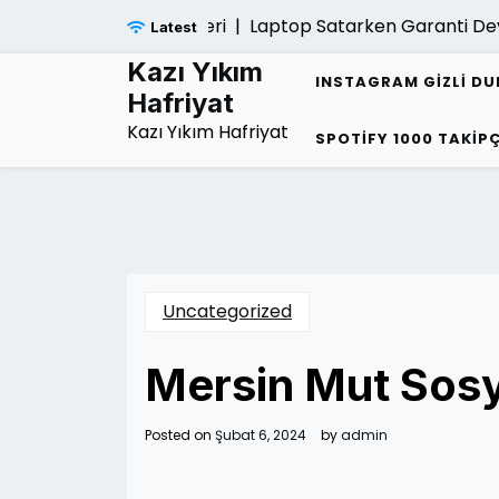
Skip
Laptop Satarken Garanti Devri Yap
Latest
to
content
Kazı Yıkım
INSTAGRAM GIZLI D
Hafriyat
Kazı Yıkım Hafriyat
SPOTIFY 1000 TAKIPÇ
Uncategorized
Mersin Mut Sosy
Posted on
Şubat 6, 2024
by
admin