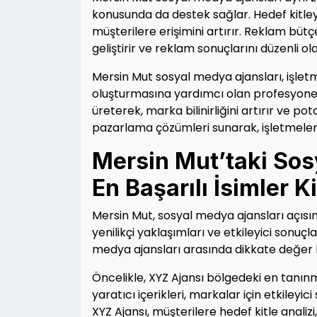
konusunda da destek sağlar. Hedef kitley
müşterilere erişimini artırır. Reklam bütçes
geliştirir ve reklam sonuçlarını düzenli ol
Mersin Mut sosyal medya ajansları, işlet
oluşturmasına yardımcı olan profesyonel k
üreterek, marka bilinirliğini artırır ve pot
pazarlama çözümleri sunarak, işletmeleri
Mersin Mut’taki Sos
En Başarılı İsimler K
Mersin Mut, sosyal medya ajansları açısınd
yenilikçi yaklaşımları ve etkileyici sonu
medya ajansları arasında dikkate değer 
Öncelikle, XYZ Ajansı bölgedeki en tanınm
yaratıcı içerikleri, markalar için etkile
XYZ Ajansı, müşterilere hedef kitle analizi