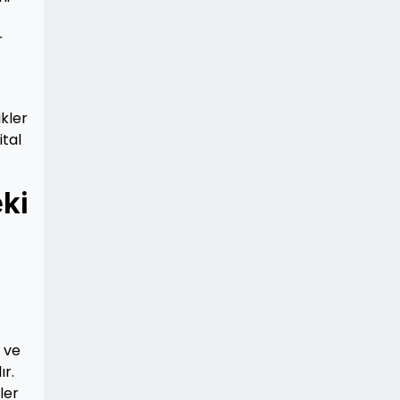
r
ikler
ital
ki
ı ve
ır.
ler