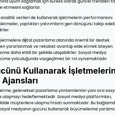
mına uyum sağlamak için sürekli olarak güncel trendleri ta
e etmesini sağlarlar.
nalitik verileri de kullanarak işletmelerin performansını
şletmeler, yaptıkları yatırımların geri dönüşünü takip edebi
irler.
işletmelere dijital pazarlama alanında önemli bir destek
en yararlanmak ve rekabet avantajı elde etmek isteyen
rine daha etkili bir şekilde ulaşabilirler. Sosyal medya
büyüme yolculuğunda vazgeçilmez bir rol oynamaktadır.
ünü Kullanarak İşletmelerin
Ajansları
şletme, geleneksel pazarlama yöntemlerinin yanı sıra sosy
ye ulaşmayı hedeflemektedir. Sosyal medya platformları,
 şekilde müşterilere ulaşma fırsatı sunmaktadır. Bu bağlamd
 sosyal medyanın gücünü kullanarak büyümelerine yardımc