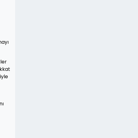
mayı
ler
ikkat
iyle
nı