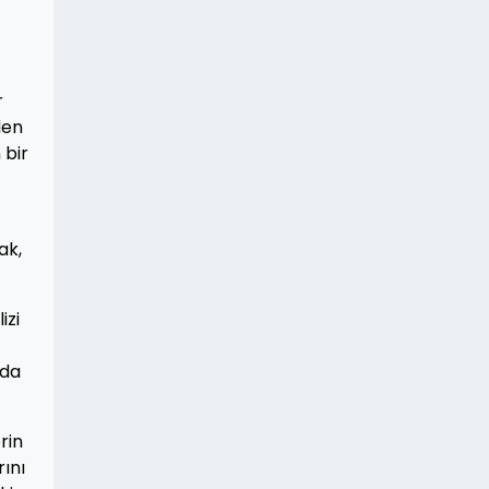
r
den
 bir
ak,
izi
ada
rin
ını