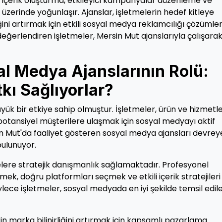
, içerik oluşturma, etkileyici kampanyalar düzenleme ve
r üzerinde yoğunlaşır. Ajanslar, işletmelerin hedef kitleye
iğini artırmak için etkili sosyal medya reklamcılığı çözümler
eğerlendiren işletmeler, Mersin Mut ajanslarıyla çalışara
l Medya Ajanslarının Rolü:
tkı Sağlıyorlar?
k bir etkiye sahip olmuştur. İşletmeler, ürün ve hizmetle
 potansiyel müşterilere ulaşmak için sosyal medyayı aktif
n Mut'da faaliyet gösteren sosyal medya ajansları devrey
bulunuyor.
elere stratejik danışmanlık sağlamaktadır. Profesyonel
lemek, doğru platformları seçmek ve etkili içerik stratejileri
ece işletmeler, sosyal medyada en iyi şekilde temsil edil
in marka bilinirliğini artırmak için kapsamlı pazarlama