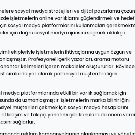
elere sosyal medya stratejileri ve dijital pazarlama çözüm
de işletmelerin online varlıklarını güçlendirmek ve hedef
ak için sosyal medya platformlarını kullanmaları gerekmekte
meler için doğru sosyal medya ajansını seçmek oldukça
mli ekipleriyle işletmelerin ihtiyaçlarına uygun özgün ve
nlaşmıştır. Profesyonel içerik yazarları, arama motoru
nahtar kelimeleri içeren makaleler oluştururlar. Böylece
t sıralarda yer alarak potansiyel müşteri trafiğini
 medya platformlarında etkili bir varlık sağlamak için
unda da uzmanlaşmıştır. İşletmelerin marka bilinirliğini
siyel müşterileri çekmek için sosyal medya hesaplarını
ı, etkileşim ve takipçi yönetimi gibi konulara da önem vere
sını sağlarlar.
 zamanda reklam kampanyalarının planlanması ve yöneti