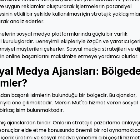
e uygun reklamlar oluşturarak işletmelerin potansiyel
inin etkili bir şekilde kullanılması için stratejik yaklaşımla
arak analiz ederler.
melerin sosyal medya platformlarında güçlü bir varlık
uruluşlardır. Deneyimli ekipleriyle özgün ve yaratıcı içer
ansiyel müşterileri çekerler. Sosyal medya stratejileri ve dij
n online başarılarını maksimize etmeye yardımcı olurlar.
yal Medya Ajansları: Bölgede
imler?
an başarılı isimlerin bulunduğu bir bölgedir. Bu ajanslar,
çlarıyla öne çıkmaktadır. Mersin Mut'ta hizmet veren sosyal
birkaç isim bulunmaktadır.
ış ajanslardan biridir. Onların stratejik pazarlama anlayış
yici sonuçlar elde etme konusunda önemli bir rol oynamaktad
, içerik üretimi ve sosyal medya yönetimi gibi çeşitli hizmet