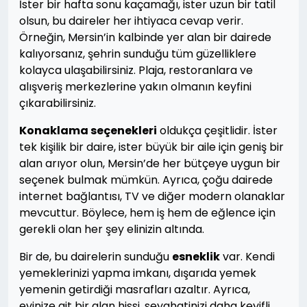
İster bir hafta sonu kaçamağı, ister uzun bir tatil
olsun, bu daireler her ihtiyaca cevap verir.
Örneğin, Mersin’in kalbinde yer alan bir dairede
kalıyorsanız, şehrin sunduğu tüm güzelliklere
kolayca ulaşabilirsiniz. Plaja, restoranlara ve
alışveriş merkezlerine yakın olmanın keyfini
çıkarabilirsiniz.
Konaklama seçenekleri
oldukça çeşitlidir. İster
tek kişilik bir daire, ister büyük bir aile için geniş bir
alan arıyor olun, Mersin’de her bütçeye uygun bir
seçenek bulmak mümkün. Ayrıca, çoğu dairede
internet bağlantısı, TV ve diğer modern olanaklar
mevcuttur. Böylece, hem iş hem de eğlence için
gerekli olan her şey elinizin altında.
Bir de, bu dairelerin sunduğu
esneklik
var. Kendi
yemeklerinizi yapma imkanı, dışarıda yemek
yemenin getirdiği masrafları azaltır. Ayrıca,
evinize ait bir alan hissi, seyahatinizi daha keyifli