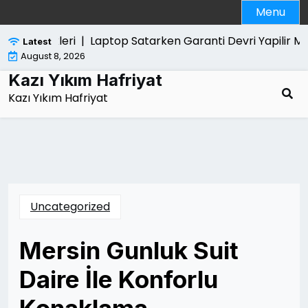
Skip
Menu
to
content
k Ozellikleri |
Laptop Satarken Garanti Devri Yapilir Mi 
Latest
August 8, 2026
Kazı Yıkım Hafriyat
Kazı Yıkım Hafriyat
Uncategorized
Mersin Gunluk Suit
Daire İle Konforlu