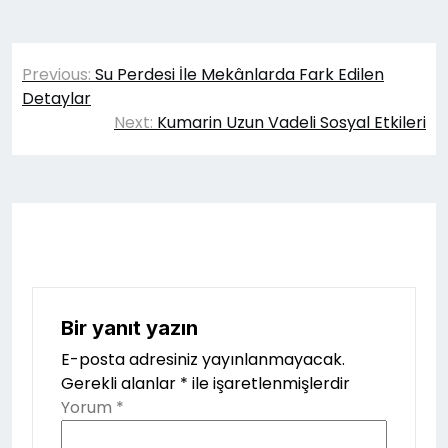
Yazı
Previous:
Su Perdesi İle Mekânlarda Fark Edilen
gezinmesi
Detaylar
Next:
Kumarin Uzun Vadeli Sosyal Etkileri
Bir yanıt yazın
E-posta adresiniz yayınlanmayacak.
Gerekli alanlar
*
ile işaretlenmişlerdir
Yorum
*