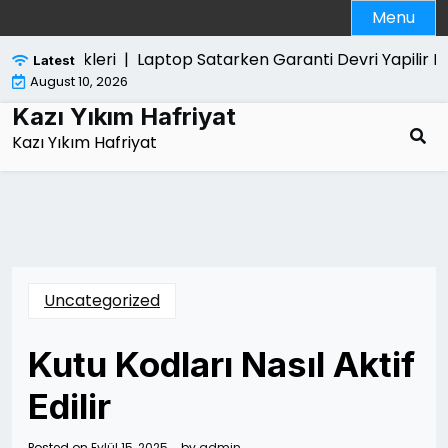
Skip
Menu
to
content
ak Ozellikleri |
Laptop Satarken Garanti Devri Yapilir Mi
Latest
August 10, 2026
Kazı Yıkım Hafriyat
Kazı Yıkım Hafriyat
Uncategorized
Kutu Kodları Nasıl Aktif
Edilir
Posted on
Eylül 15, 2025
by
admin