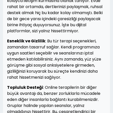
kolayca iletişim kurmasına olanak tanıyor. Evde
rahat bir ortamda, dertlerinizi paylaşmak, ruhsal
destek almak hiç bu kadar kolay olmamıştı. Belki
de bir gece yarısı içindeki çaresizliği paylaşacak
birine ihtiyaç duyuyorsunuz. İşte bu dijital
platformlar, sizi yalnız hissettirmiyor.
Esneklik ve Gizlilik
: Bu tür terapi seçenekleri,
zamandan tasarruf sağlar. Kendi programınıza
uygun saatleri seçebilir ve seanslarınızı iptal
etmeden katılabilirsiniz. Aynı zamanda, yüz yüze
görüşme gibi sosyal anksiyetelere girmeden,
gizliliğinizi koruyarak bu süreçte kendinizi daha
rahat hissetmenizi sağlıyor.
Topluluk Desteği
: Online terapilerin bir diğer
büyük avantajı da, benzer zorluklarla mücadele
eden diğer insanlarla bağlantı kurabilmenizdir.
Gruplar halinde yapılan seanslar, yalnız
olmadığınızı hissettirir. Bu, cesaretlendirici bir