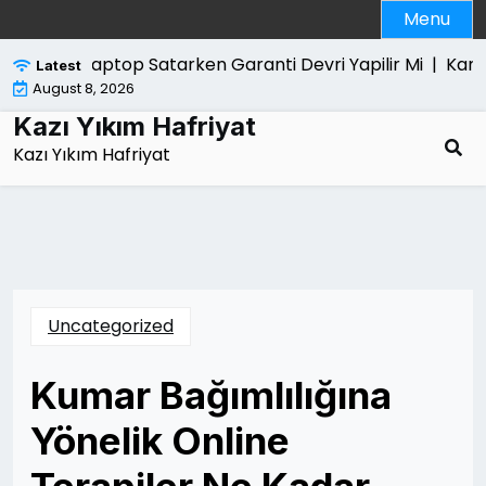
Skip
Menu
to
content
Laptop Satarken Garanti Devri Yapilir Mi |
Kanun Ya
Latest
August 8, 2026
Kazı Yıkım Hafriyat
Kazı Yıkım Hafriyat
Uncategorized
Kumar Bağımlılığına
Yönelik Online