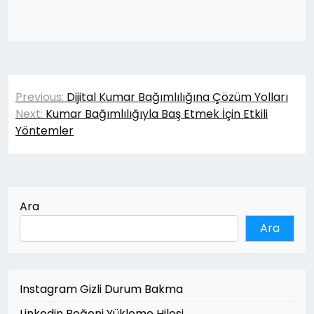
Yazı
Previous:
Dijital Kumar Bağımlılığına Çözüm Yolları
gezinmesi
Next:
Kumar Bağımlılığıyla Baş Etmek İçin Etkili
Yöntemler
Ara
Ara
Instagram Gizli Durum Bakma
Linkedin Beğeni Yükleme Hilesi