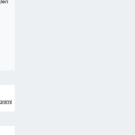
leri
animi