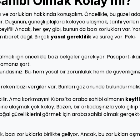
Sahibi Olmak Kolay mı?
ı ve zorlukları hakkında konuşalım. Öncelikle, bu güzel ad
r. Düşünün, güneşli plajlara kolayca ulaşmak, tarihi yerleri
li! Ancak, her şey gibi, bunun da bazı zorlukları var. Yan
ibaret değil. Birçok
yasal gereklilik
ve süreç var. Peki,
almak için öncelikle bazı belgeler gerekiyor. Pasaport, ik
rlamanız şart.
ndasınız. Bu, hem yasal bir zorunluluk hem de güvenliğiniz
eken bazı vergiler var. Bunları göz önünde bulundurmalısı
ilir. Ama korkmayın! Kıbrıs’ta araba sahibi olmanın
keyifl
ine ulaşmak çok kolay. Bazen, bir arkadaşınızla yola çıkıp 
 doğal güzelliklerini görmek için araba sahibi olmak gerçek
, bazı zorluklarla birlikte geliyor. Ancak, bu zorlukları aşm