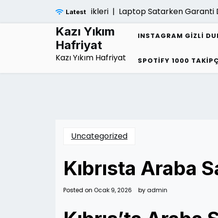
Skip
yanlarin Ortak Ozellikleri |
Laptop Satarken Garanti Devr
Latest
to
content
Kazı Yıkım
INSTAGRAM GIZLI D
Hafriyat
Kazı Yıkım Hafriyat
SPOTIFY 1000 TAKIPÇ
Uncategorized
Kıbrısta Araba S
Posted on
Ocak 9, 2026
by
admin