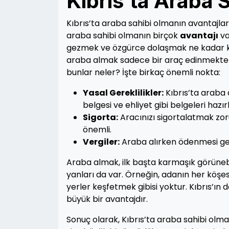
Kıbrıs’ta Araba 
Kıbrıs’ta araba sahibi olmanın avantajlar
araba sahibi olmanın birçok
avantajı
va
gezmek ve özgürce dolaşmak ne kadar keyif
araba almak sadece bir araç edinmekten 
bunlar neler? İşte birkaç önemli nokta:
Yasal Gereklilikler:
Kıbrıs’ta araba 
belgesi ve ehliyet gibi belgeleri hazı
Sigorta:
Aracınızı sigortalatmak zoru
önemli.
Vergiler:
Araba alırken ödenmesi ger
Araba almak, ilk başta karmaşık görüneb
yanları da var. Örneğin, adanın her köşes
yerler keşfetmek gibisi yoktur. Kıbrıs’ın
büyük bir avantajdır.
Sonuç olarak, Kıbrıs’ta araba sahibi olmak