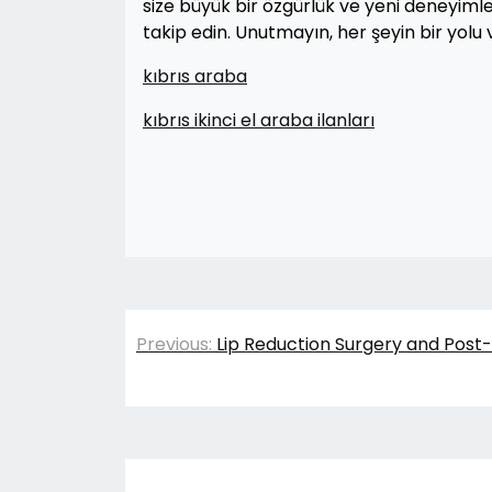
size büyük bir özgürlük ve yeni deneyimler
takip edin. Unutmayın, her şeyin bir yolu 
kıbrıs araba
kıbrıs ikinci el araba ilanları
Yazı
Previous:
Lip Reduction Surgery and Post
gezinmesi