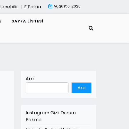
ebilir |
E Fatura Sisteminde Performans Sorunlari |
August 6, 2026
Mima
E
SAYFA LISTESI
Ara
Ara
Instagram Gizli Durum
Bakma