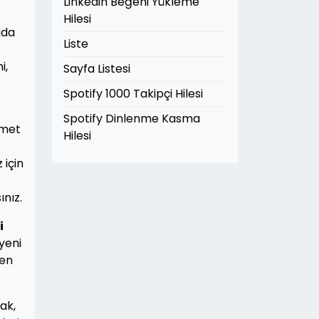
Linkedin Beğeni Yükleme
Hilesi
ada
Liste
i,
Sayfa Listesi
Spotify 1000 Takipçi Hilesi
Spotify Dinlenme Kasma
amet
Hilesi
 için
nız.
i
yeni
ten
ak,