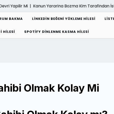
i Yapilir Mi |
Kanun Yararina Bozma Kim Tarafindan İsten
URUM BAKMA
LINKEDIN BEĞENI YÜKLEME HILESI
LIST
I HILESI
SPOTIFY DINLENME KASMA HILESI
ahibi Olmak Kolay Mi