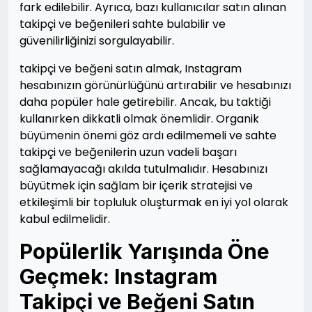
fark edilebilir. Ayrıca, bazı kullanıcılar satın alınan
takipçi ve beğenileri sahte bulabilir ve
güvenilirliğinizi sorgulayabilir.
takipçi ve beğeni satın almak, Instagram
hesabınızın görünürlüğünü artırabilir ve hesabınızı
daha popüler hale getirebilir. Ancak, bu taktiği
kullanırken dikkatli olmak önemlidir. Organik
büyümenin önemi göz ardı edilmemeli ve sahte
takipçi ve beğenilerin uzun vadeli başarı
sağlamayacağı akılda tutulmalıdır. Hesabınızı
büyütmek için sağlam bir içerik stratejisi ve
etkileşimli bir topluluk oluşturmak en iyi yol olarak
kabul edilmelidir.
Popülerlik Yarışında Öne
Geçmek: Instagram
Takipçi ve Beğeni Satın