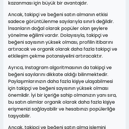
kazanması için büyük bir avantajdır.
Ancak, takipçi ve beğeni satın almanın etkisi
sadece görüntülenme sayılarıyla sınırlı değildir.
İnsanların doğal olarak popüler olan şeylere
yönelme eğilimi vardır. Dolayısıyla, takipçi ve
beğeni sayısının yüksek olması, profilin itibarını
artıracak ve organik olarak daha fazla takipçi ve
etkileşim çekme potansiyelini artıracaktır.
Ayrıca, Instagram algoritmasının da takipçi ve
beğeni sayılarını dikkate aldığı bilinmektedir.
Paylaşımlarınızın daha fazla kişiye ulaşabilmesi
için takipçi ve beğeni sayısının yüksek olması
önemlidir. İyi bir içeriğe sahip olmanızın yanı sıra,
bu satın alımlar organik olarak daha fazla kişiye
erişmenizi sağlayabilir ve hesabınızı popülerliğe
taşıyabilir.
Ancak, takipçi ve beğeni satın alma işlemini