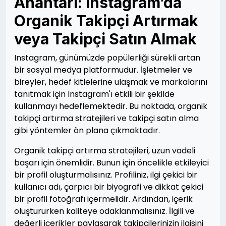
Anahtarı: Instagram’da
Organik Takipçi Artırmak
veya Takipçi Satın Almak
Instagram, günümüzde popülerliği sürekli artan
bir sosyal medya platformudur. İşletmeler ve
bireyler, hedef kitlelerine ulaşmak ve markalarını
tanıtmak için Instagram'ı etkili bir şekilde
kullanmayı hedeflemektedir. Bu noktada, organik
takipçi artırma stratejileri ve takipçi satın alma
gibi yöntemler ön plana çıkmaktadır.
Organik takipçi artırma stratejileri, uzun vadeli
başarı için önemlidir. Bunun için öncelikle etkileyici
bir profil oluşturmalısınız. Profiliniz, ilgi çekici bir
kullanıcı adı, çarpıcı bir biyografi ve dikkat çekici
bir profil fotoğrafı içermelidir. Ardından, içerik
oluştururken kaliteye odaklanmalısınız. İlgili ve
değerli içerikler paylaşarak takipçilerinizin ilgisini