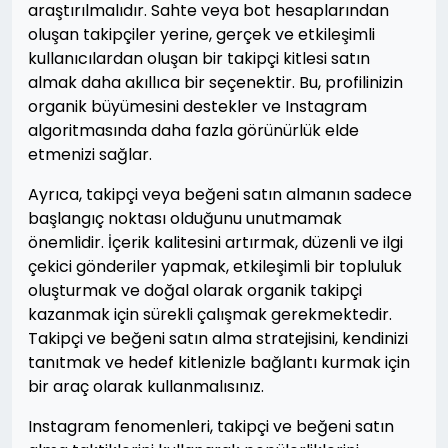
araştırılmalıdır. Sahte veya bot hesaplarından
oluşan takipçiler yerine, gerçek ve etkileşimli
kullanıcılardan oluşan bir takipçi kitlesi satın
almak daha akıllıca bir seçenektir. Bu, profilinizin
organik büyümesini destekler ve Instagram
algoritmasında daha fazla görünürlük elde
etmenizi sağlar.
Ayrıca, takipçi veya beğeni satın almanın sadece
başlangıç noktası olduğunu unutmamak
önemlidir. İçerik kalitesini artırmak, düzenli ve ilgi
çekici gönderiler yapmak, etkileşimli bir topluluk
oluşturmak ve doğal olarak organik takipçi
kazanmak için sürekli çalışmak gerekmektedir.
Takipçi ve beğeni satın alma stratejisini, kendinizi
tanıtmak ve hedef kitlenizle bağlantı kurmak için
bir araç olarak kullanmalısınız.
Instagram fenomenleri, takipçi ve beğeni satın