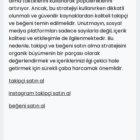
alma taktiklerini kullanarak popülerliklerini
artırıyor. Ancak, bu stratejiyi kullanırken dikkatli
olunmalı ve güvenilir kaynaklardan kaliteli takipçi
ve beğeni temin edilmelidir. Unutmayın, sosyal
medya platformları sadece sayılarla değil, içerik
kalitesi ve etkileşimle de ilgilenmektedir. Bu
nedenle, takipçi ve beğeni satın alma stratejisini
organik büyümenin bir parçası olarak
değerlendirmek ve içeriklerinizi ilgi çekici hale
getirmek için sürekli çaba harcamak önemlidir.
takipçi satın al
instagram takipçi satın al
beğeni satın al