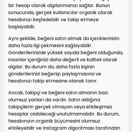
bir hesap olarak algılanmanızı sağlar. Bunun
sonucunda, gerçek kullanıcılar organik olarak
hesabınızı keşfedebilir ve takip etmeye
başlayabilir.
Aynı şekilde, beğeni satın almak da içeriklerinizin
daha fazla ilgi çekmesini sağlayabilir.
Gönderilerinizde yüksek sayıda beğeni olduğunda,
insanlar içeriğinizi daha değerli ve kaliteli olarak
algılar. Bu durum da, daha fazla kişinin
gönderilerinizi beğenip paylaşmasına ve
hesabınızı takip etmesine olanak tanır.
Ancak, takipçi ve beğeni satın almanın bazı
olumsuz yanları da vardır. Satın aldığınız
takipçilerin gerçek olmayan veya etkileşimsiz
hesaplar olabileceği unutulmamalıdır. Bu durum,
hesabınızın organik büyümesini olumsuz
etkileyebilir ve Instagram algoritması tarafından