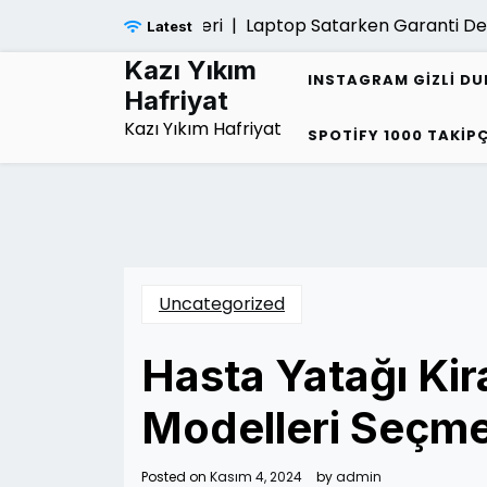
Skip
Laptop Satarken Garanti Devri Yap
Latest
to
content
Kazı Yıkım
INSTAGRAM GIZLI D
Hafriyat
Kazı Yıkım Hafriyat
SPOTIFY 1000 TAKIPÇ
Uncategorized
Hasta Yatağı Kir
Modelleri Seçmel
Posted on
Kasım 4, 2024
by
admin