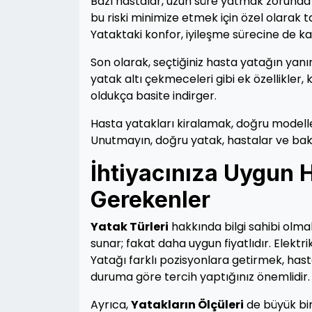
Bazı hastalar, uzun süre yatmak zorunda o
bu riski minimize etmek için özel olarak ta
Yataktaki konfor, iyileşme sürecine de kat
Son olarak, seçtiğiniz hasta yatağın yanı
yatak altı çekmeceleri gibi ek özellikler, 
oldukça basite indirger.
Hasta yatakları kiralamak, doğru modeller
Unutmayın, doğru yatak, hastalar ve bakı
İhtiyacınıza Uygun 
Gerekenler
Yatak Türleri
hakkında bilgi sahibi olmak
sunar; fakat daha uygun fiyatlıdır. Elektri
Yatağı farklı pozisyonlara getirmek, hastan
duruma göre tercih yaptığınız önemlidir.
Ayrıca,
Yatakların Ölçüleri
de büyük bir