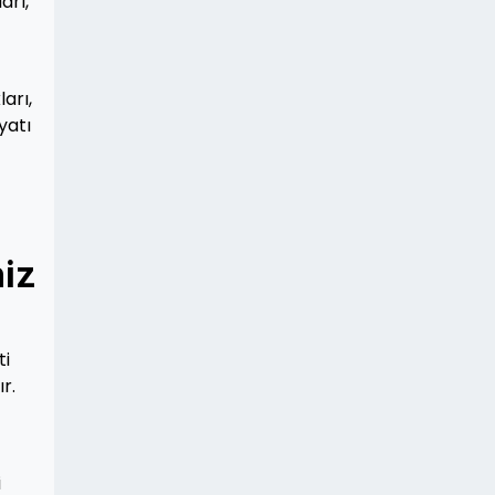
arı,
arı,
yatı
niz
ti
r.
i