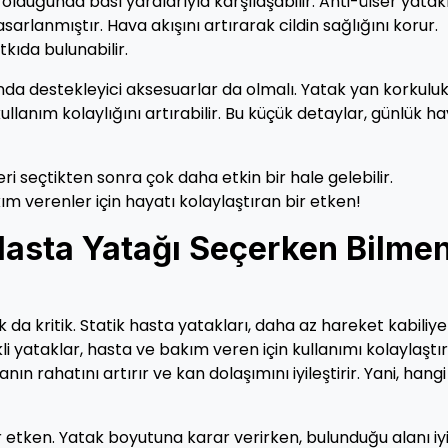
lduğunda bası yaralarıyla karşılaşabilir. Anti-ülser yatakl
sarlanmıştır. Hava akışını artırarak cildin sağlığını korur.
kıda bulunabilir.
nda destekleyici aksesuarlar da olmalı. Yatak yan korkulukl
kullanım kolaylığını artırabilir. Bu küçük detaylar, günlük ha
i seçtikten sonra çok daha etkin bir hale gelebilir.
m verenler için hayatı kolaylaştıran bir etken!
Hasta Yatağı Seçerken Bilme
 da kritik. Statik hasta yatakları, daha az hareket kabiliye
kli yataklar, hasta ve bakım veren için kullanımı kolaylaştırı
ın rahatını artırır ve kan dolaşımını iyileştirir. Yani, hangi
 etken. Yatak boyutuna karar verirken, bulunduğu alanı iy