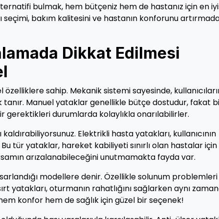
ternatifi bulmak, hem bütçeniz hem de hastanız için en iyi
 seçimi, bakım kalitesini ve hastanın konforunu artırmad
ralamada Dikkat Edilmesi
l
 özelliklere sahip. Mekanik sistemi sayesinde, kullanıcıları
tanır. Manuel yataklar genellikle bütçe dostudur, fakat b
mir gerektikleri durumlarda kolaylıkla onarılabilirler.
aldırabiliyorsunuz. Elektrikli hasta yatakları, kullanıcının
u tür yataklar, hareket kabiliyeti sınırlı olan hastalar için
 aksamın arızalanabileceğini unutmamakta fayda var.
sarlandığı modellere denir. Özellikle solunum problemleri
 sırt yatakları, oturmanın rahatlığını sağlarken aynı zama
a, hem konfor hem de sağlık için güzel bir seçenek!