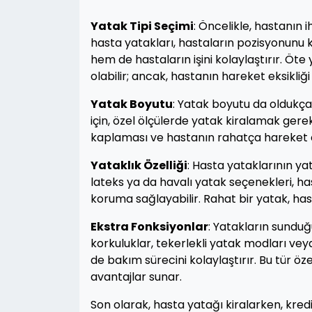
Yatak Tipi Seçimi
: Öncelikle, hastanın i
hasta yatakları, hastaların pozisyonunu 
hem de hastaların işini kolaylaştırır. Ö
olabilir; ancak, hastanın hareket eksikliğ
Yatak Boyutu
: Yatak boyutu da oldukça 
için, özel ölçülerde yatak kiralamak gere
kaplaması ve hastanın rahatça hareket 
Yataklık Özelliği
: Hasta yataklarının yat
lateks ya da havalı yatak seçenekleri, h
koruma sağlayabilir. Rahat bir yatak, has
Ekstra Fonksiyonlar
: Yatakların sunduğu
korkuluklar, tekerlekli yatak modları ve
de bakım sürecini kolaylaştırır. Bu tür ö
avantajlar sunar.
Son olarak, hasta yatağı kiralarken, kre