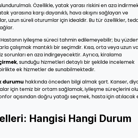
ndurulmalı. Özellikle, yatak yarası riskini en aza indirmek
 Yatak yarasına karşı dayanıklı, hava akışını sağlayan ve
uzun süreli oturumlar için idealdir. Bu tür özellikler, teda
ağlar.
 Hastanın iyileşme süreci tahmin edilemeyebilir; bu yüzde
la çalışmak mantıklı bir seçimdir. Kısa, orta veya uzun va
 sorunları en aza indirgeyecektir. Ayrıca, kiralama
eçirmek
, sunduğu hizmetleri detaylı bir şekilde incelemek
birlikte ek hizmetler de sunabilmektedir.
ik durumu
hakkında önceden bilgi almak şart. Kanser, diy
alar için temiz bir ortam sağlamak, iyileşme süreçlerini ol
onfor açısından doğru yatağı seçmek, hasta için atılacak 
elleri: Hangisi Hangi Durum