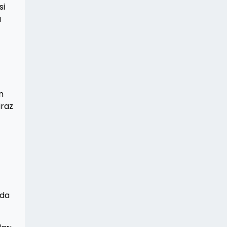
si
a
n
iraz
nda