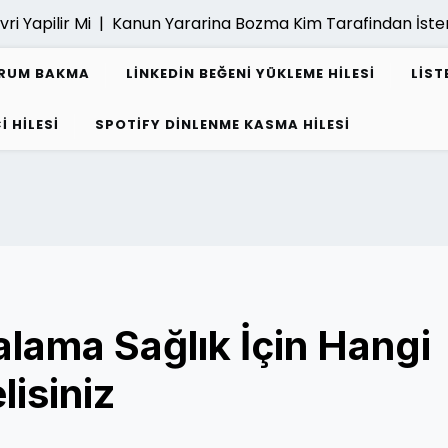
ilir Mi |
Kanun Yararina Bozma Kim Tarafindan İstenebili
URUM BAKMA
LINKEDIN BEĞENI YÜKLEME HILESI
LIST
I HILESI
SPOTIFY DINLENME KASMA HILESI
alama Sağlık İçin Hangi
isiniz