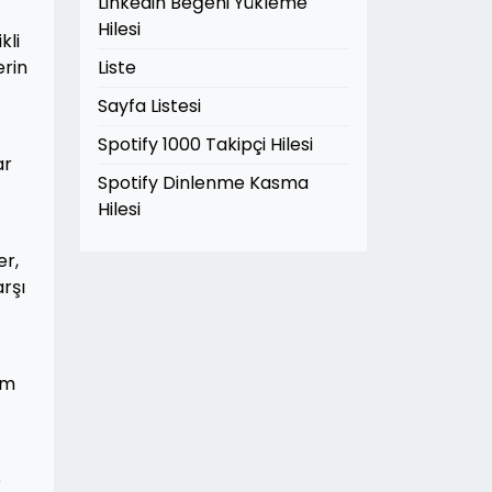
Linkedin Beğeni Yükleme
Hilesi
kli
erin
Liste
Sayfa Listesi
Spotify 1000 Takipçi Hilesi
ar
Spotify Dinlenme Kasma
Hilesi
er,
rşı
em
e