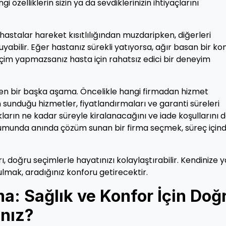
zelliklerin sizin ya da sevdiklerinizin ihtiyaçlarını
ı hastalar hareket kısıtlılığından muzdaripken, diğerleri
duyabilir. Eğer hastanız sürekli yatıyorsa, ağır basan bir ko
çim yapmazsanız hasta için rahatsız edici bir deneyim
ken bir başka aşama. Öncelikle hangi firmadan hizmet
n sunduğu hizmetler, fiyatlandırmaları ve garanti süreleri
arın ne kadar süreyle kiralanacağını ve iade koşullarını da
urumunda anında çözüm sunan bir firma seçmek, süreç için
, doğru seçimlerle hayatınızı kolaylaştırabilir. Kendinize 
lmak, aradığınız konforu getirecektir.
a: Sağlık ve Konfor İçin Doğ
ınız?