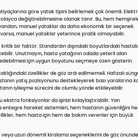
htiyaçlarına göre yatak tipini belirlemek çok önemli. Elektri
kolayca değiştirebilmesine olanak tanır. Bu, hem hemşirel
te yandan, manuel yataklar da daha ekonomik bir seçenek
i varsa, manuel yataklar yeterince pratik olmayabilir.
kritik bir faktör. Standardın dışındaki boyutlardaki hastal
kebilir. Unutmayın, hasta yatağının odada yeterli alan
edebilmesi için uygun boyutunu seçmeye özen gösterin.
aklığındaki özellikler de göz ardı edilmemeli. Hafızalı süng
astanın yatış pozisyonunu destekleyerek bası yaralarına ka
tanın iyileşme sürecini de olumlu yönde etkileyebilir.
 ekstra fonksiyonlar da işinizi kolaylaştırabilir. Yan
ya entegre hareket sistemleri, hem hastanın güvenliğini h
zellikler, hem hasta için hem de bakım verenler için büyük
di veya uzun dönemli kiralama seçeneklerini de göz önünd