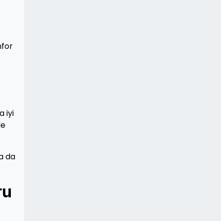
nfor
 iyi
de
ya da
ru