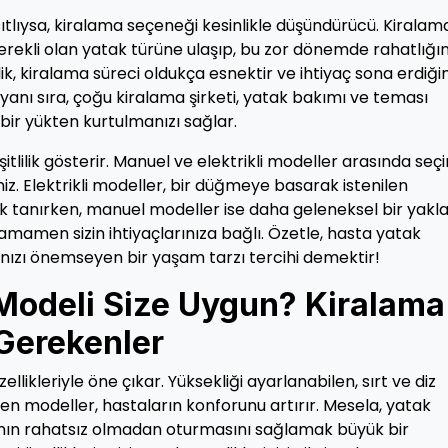
ıtlıysa, kiralama seçeneği kesinlikle düşündürücü. Kiralam
erekli olan yatak türüne ulaşıp, bu zor dönemde rahatlığın
k, kiralama süreci oldukça esnektir ve ihtiyaç sona erdiği
n yanı sıra, çoğu kiralama şirketi, yatak bakımı ve teması
ir yükten kurtulmanızı sağlar.
şitlilik gösterir. Manuel ve elektrikli modeller arasında seç
niz. Elektrikli modeller, bir düğmeye basarak istenilen
k tanırken, manuel modeller ise daha geleneksel bir yakl
mamen sizin ihtiyaçlarınıza bağlı. Özetle, hasta yatak
ınızı önemseyen bir yaşam tarzı tercihi demektir!
Modeli Size Uygun? Kiralama
Gerekenler
ellikleriyle öne çıkar. Yüksekliği ayarlanabilen, sırt ve diz
ilen modeller, hastaların konforunu artırır. Mesela, yatak
anın rahatsız olmadan oturmasını sağlamak büyük bir