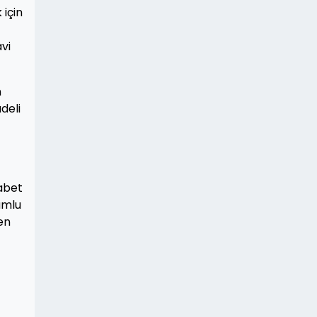
 için
vi
n
deli
abet
umlu
en