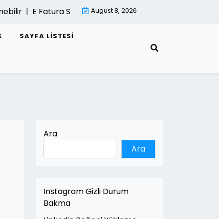
r |
E Fatura Sisteminde Performans Sorunlari |
August 8, 2026
Mimari Re
E
SAYFA LISTESI
Ara
Ara
Instagram Gizli Durum
Bakma