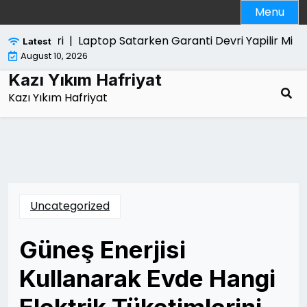
Skip
Menu
to
content
zellikleri |
Laptop Satarken Garanti Devri Yapilir Mi |
Ka
Latest
August 10, 2026
Kazı Yıkım Hafriyat
Kazı Yıkım Hafriyat
Uncategorized
Güneş Enerjisi
Kullanarak Evde Hangi