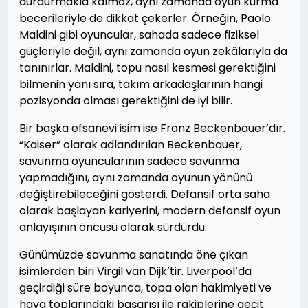
durdurmakla kalmaz, aynı zamanda oyun kurma
becerileriyle de dikkat çekerler. Örneğin, Paolo
Maldini gibi oyuncular, sahada sadece fiziksel
güçleriyle değil, aynı zamanda oyun zekâlarıyla da
tanınırlar. Maldini, topu nasıl kesmesi gerektiğini
bilmenin yanı sıra, takım arkadaşlarının hangi
pozisyonda olması gerektiğini de iyi bilir.
Bir başka efsanevi isim ise Franz Beckenbauer’dır.
“Kaiser” olarak adlandırılan Beckenbauer,
savunma oyuncularının sadece savunma
yapmadığını, aynı zamanda oyunun yönünü
değiştirebileceğini gösterdi. Defansif orta saha
olarak başlayan kariyerini, modern defansif oyun
anlayışının öncüsü olarak sürdürdü.
Günümüzde savunma sanatında öne çıkan
isimlerden biri Virgil van Dijk’tir. Liverpool’da
geçirdiği süre boyunca, topa olan hakimiyeti ve
hava toplarındaki başarısı ile rakiplerine geçit