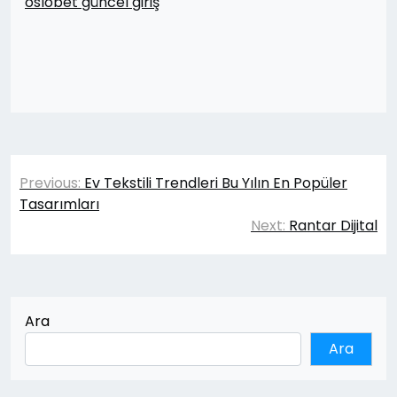
oslobet güncel giriş
Yazı
Previous:
Ev Tekstili Trendleri Bu Yılın En Popüler
gezinmesi
Tasarımları
Next:
Rantar Dijital
Ara
Ara