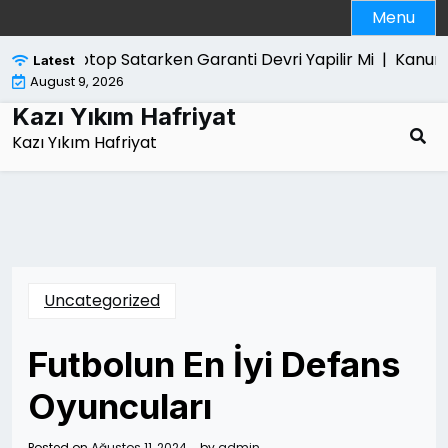
Skip
Menu
to
content
Laptop Satarken Garanti Devri Yapilir Mi |
Kanun Yara
Latest
August 9, 2026
Kazı Yıkım Hafriyat
Kazı Yıkım Hafriyat
Uncategorized
Futbolun En İyi Defans
Oyuncuları
Posted on
Ağustos 11, 2024
by
admin