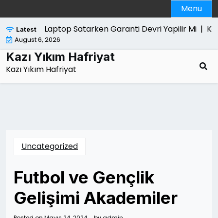
Skip
Menu
to
content
Laptop Satarken Garanti Devri Yapilir Mi |
Kanun 
Latest
August 6, 2026
Kazı Yıkım Hafriyat
Kazı Yıkım Hafriyat
Uncategorized
Futbol ve Gençlik
Gelişimi Akademiler
Posted on
Mayıs 24, 2024
by
admin