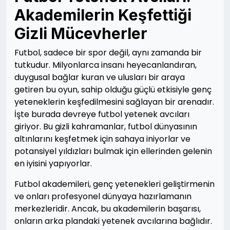
Akademilerin Keşfettiği
Gizli Mücevherler
Futbol, sadece bir spor değil, aynı zamanda bir
tutkudur. Milyonlarca insanı heyecanlandıran,
duygusal bağlar kuran ve ulusları bir araya
getiren bu oyun, sahip olduğu güçlü etkisiyle genç
yeteneklerin keşfedilmesini sağlayan bir arenadır.
İşte burada devreye futbol yetenek avcıları
giriyor. Bu gizli kahramanlar, futbol dünyasının
altınlarını keşfetmek için sahaya iniyorlar ve
potansiyel yıldızları bulmak için ellerinden gelenin
en iyisini yapıyorlar.
Futbol akademileri, genç yetenekleri geliştirmenin
ve onları profesyonel dünyaya hazırlamanın
merkezleridir. Ancak, bu akademilerin başarısı,
onların arka plandaki yetenek avcılarına bağlıdır.