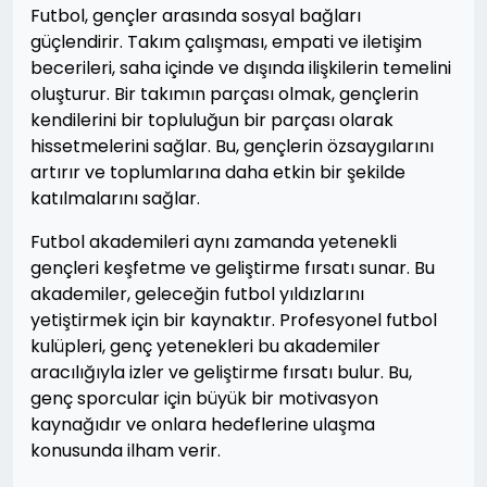
Futbol, gençler arasında sosyal bağları
güçlendirir. Takım çalışması, empati ve iletişim
becerileri, saha içinde ve dışında ilişkilerin temelini
oluşturur. Bir takımın parçası olmak, gençlerin
kendilerini bir topluluğun bir parçası olarak
hissetmelerini sağlar. Bu, gençlerin özsaygılarını
artırır ve toplumlarına daha etkin bir şekilde
katılmalarını sağlar.
Futbol akademileri aynı zamanda yetenekli
gençleri keşfetme ve geliştirme fırsatı sunar. Bu
akademiler, geleceğin futbol yıldızlarını
yetiştirmek için bir kaynaktır. Profesyonel futbol
kulüpleri, genç yetenekleri bu akademiler
aracılığıyla izler ve geliştirme fırsatı bulur. Bu,
genç sporcular için büyük bir motivasyon
kaynağıdır ve onlara hedeflerine ulaşma
konusunda ilham verir.