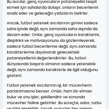
Bu avcılar, genç oyuncuların potansiyelini tespit
etmek için sahalarda dolaşır, onların becerilerini
analiz eder ve geleceğin yıldızlarını belirler.
Ancak, futbol yetenek avcılarının görevi sadece
saha içinde değil, aynı zamanda saha dışında da
devam eder. Onlar, genç oyuncuların karakterini,
disiplinini ve motivasyonunu da gözlemleyerek,
sadece futbol becerilerine değil, aynı zamanda
karakterlerine dayanarak gelecekteki
potansiyellerini değerlendirirler. Bu, futbol
dünyasında başarılı olmanın sadece yetenekle
değil, aynı zamanda karakterle de ilgili olduğunu
gösterir.
Futbol yetenek avcılarının işi, bir mücevherin
parlatılmasına benzer. Onlar, ham bir elması
bulur ve onu işler, şekillendirir ve sonunda
mücevher haline getirirler. Bu süreçte, sabır, tutku
ve bilgi gereklidir. Ancak, sonuçlar her zaman