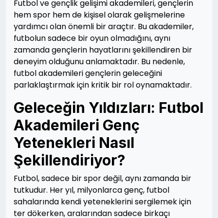
Futbol ve gençlik gelişimi akademileri, gençlerin
hem spor hem de kişisel olarak gelişmelerine
yardımcı olan önemli bir araçtır. Bu akademiler,
futbolun sadece bir oyun olmadığını, aynı
zamanda gençlerin hayatlarını şekillendiren bir
deneyim olduğunu anlamaktadır. Bu nedenle,
futbol akademileri gençlerin geleceğini
parlaklaştırmak için kritik bir rol oynamaktadır.
Geleceğin Yıldızları: Futbol
Akademileri Genç
Yetenekleri Nasıl
Şekillendiriyor?
Futbol, sadece bir spor değil, aynı zamanda bir
tutkudur. Her yıl, milyonlarca genç, futbol
sahalarında kendi yeteneklerini sergilemek için
ter dökerken, aralarından sadece birkaçı