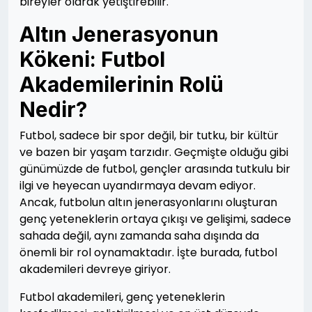
bireyler olarak yetiştirebilir.
Altın Jenerasyonun
Kökeni: Futbol
Akademilerinin Rolü
Nedir?
Futbol, sadece bir spor değil, bir tutku, bir kültür
ve bazen bir yaşam tarzıdır. Geçmişte olduğu gibi
günümüzde de futbol, gençler arasında tutkulu bir
ilgi ve heyecan uyandırmaya devam ediyor.
Ancak, futbolun altın jenerasyonlarını oluşturan
genç yeteneklerin ortaya çıkışı ve gelişimi, sadece
sahada değil, aynı zamanda saha dışında da
önemli bir rol oynamaktadır. İşte burada, futbol
akademileri devreye giriyor.
Futbol akademileri, genç yeteneklerin