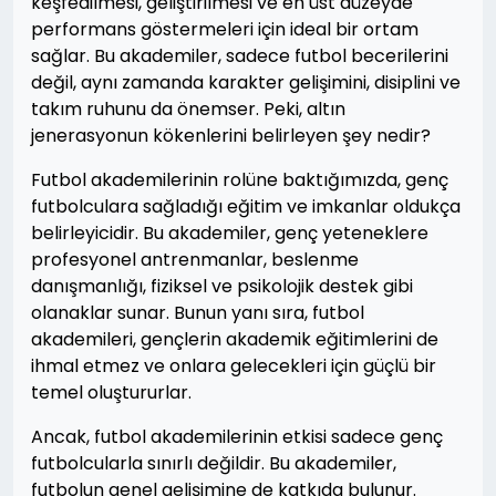
keşfedilmesi, geliştirilmesi ve en üst düzeyde
performans göstermeleri için ideal bir ortam
sağlar. Bu akademiler, sadece futbol becerilerini
değil, aynı zamanda karakter gelişimini, disiplini ve
takım ruhunu da önemser. Peki, altın
jenerasyonun kökenlerini belirleyen şey nedir?
Futbol akademilerinin rolüne baktığımızda, genç
futbolculara sağladığı eğitim ve imkanlar oldukça
belirleyicidir. Bu akademiler, genç yeteneklere
profesyonel antrenmanlar, beslenme
danışmanlığı, fiziksel ve psikolojik destek gibi
olanaklar sunar. Bunun yanı sıra, futbol
akademileri, gençlerin akademik eğitimlerini de
ihmal etmez ve onlara gelecekleri için güçlü bir
temel oluştururlar.
Ancak, futbol akademilerinin etkisi sadece genç
futbolcularla sınırlı değildir. Bu akademiler,
futbolun genel gelişimine de katkıda bulunur.