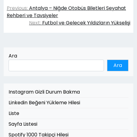
Yazı
Previous:
Antalya – Niğde Otobüs Biletleri Seyahat
gezinmesi
Rehberi ve Tavsiyeler
Next:
Futbol ve Gelecek Yıldızların Yükselişi
Ara
Ara
Instagram Gizli Durum Bakma
Linkedin Beğeni Yükleme Hilesi
Liste
Sayfa Listesi
Spotify 1000 Takipçi Hilesi