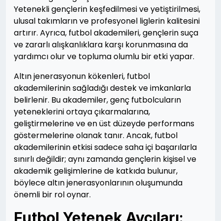
Yetenekli gençlerin keşfedilmesi ve yetiştirilmesi,
ulusal takımların ve profesyonel liglerin kalitesini
artırır. Ayrıca, futbol akademileri, gençlerin suça
ve zararlı alışkanlıklara karşı korunmasına da
yardımcı olur ve topluma olumlu bir etki yapar.
Altın jenerasyonun kökenleri, futbol
akademilerinin sağladığı destek ve imkanlarla
belirlenir. Bu akademiler, genç futbolcuların
yeteneklerini ortaya çıkarmalarına,
geliştirmelerine ve en üst düzeyde performans
göstermelerine olanak tanır. Ancak, futbol
akademilerinin etkisi sadece saha içi başarılarla
sınırlı değildir; aynı zamanda gençlerin kişisel ve
akademik gelişimlerine de katkıda bulunur,
böylece altın jenerasyonlarının oluşumunda
önemli bir rol oynar.
Futbol Yetenek Avcıları: