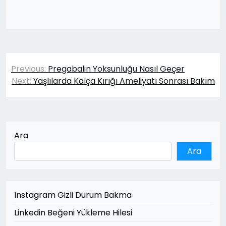
Yazı
Previous:
Pregabalin Yoksunluğu Nasıl Geçer
gezinmesi
Next:
Yaşlılarda Kalça Kırığı Ameliyatı Sonrası Bakım
Ara
Ara
Instagram Gizli Durum Bakma
Linkedin Beğeni Yükleme Hilesi