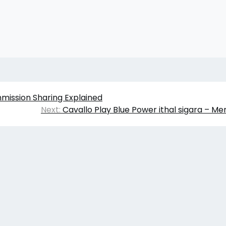
mission Sharing Explained
Next:
Cavallo Play Blue Power ithal sigara – Me
azı Yıkım Hafriyat
|
Theme Affiliate Eye
by Wp Them