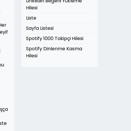
Linkedin Beğeni Yükleme
Hilesi
u
Liste
Her
Sayfa Listesi
eyif
Spotify 1000 Takipçi Hilesi
Spotify Dinlenme Kasma
k
Hilesi
bu
aşça
este