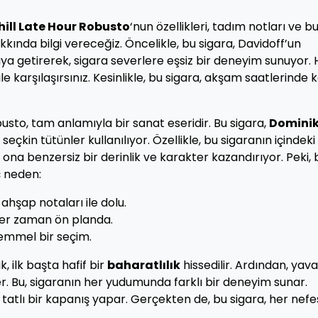
ill Late Hour Robusto
‘nun özellikleri, tadım notları ve b
kında bilgi vereceğiz. Öncelikle, bu sigara, Davidoff’un
raya getirerek, sigara severlere eşsiz bir deneyim sunuyor. 
 ile karşılaşırsınız. Kesinlikle, bu sigara, akşam saatlerinde k
sto, tam anlamıyla bir sanat eseridir. Bu sigara,
Domini
 seçkin tütünler kullanılıyor. Özellikle, bu sigaranın içindeki
 ona benzersiz bir derinlik ve karakter kazandırıyor. Peki, 
ç neden:
hşap notaları ile dolu.
her zaman ön planda.
emmel bir seçim.
 ilk başta hafif bir
baharatlılık
hissedilir. Ardından, yav
. Bu, sigaranın her yudumunda farklı bir deneyim sunar.
 tatlı bir kapanış yapar. Gerçekten de, bu sigara, her nef