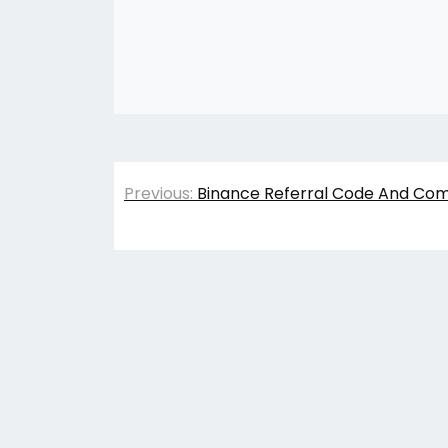
Yazı
Previous:
Binance Referral Code And Com
gezinmesi
© 2026
K