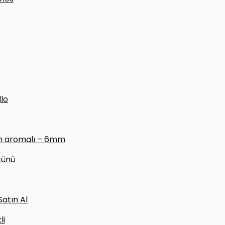
lo
en aromalı – 6mm
tünü
Satın Al
li