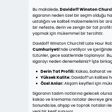
Bu makalede,
Davidoff Winston Church
sigaranın neden özel bir seçim olduğu hak
ustalığını ve kaliteli malzemelerini bir a
bir nefeste, derin ve zengin bir tat profili
yapmak için mükemmel bir tercihtir.
Davidoff Winston Churchill Late Hour Robu
Cumhuriyeti
‘nde üretiliyor ve içeriğinde
tütünler, gece saatlerinde toplanıyor. Bu,
sigarayı neden denemelisiniz? İşte birka
Derin Tat Profili:
Kakao, baharat ve a
Yüksek Kalite:
Davidoff’un kalitesi 
Özel Anlar:
Akşam keyifleri için mük
Sigaranın tadım notlarına gelecek olursak,
kakao ve kremamsı notalar devreye girer
Sonunda ise, ahşap ve toprak notaları ile
yeni bir keşif sunuyor.