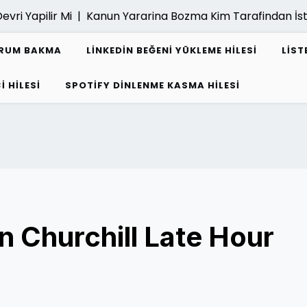
i Yapilir Mi |
Kanun Yararina Bozma Kim Tarafindan İsten
URUM BAKMA
LINKEDIN BEĞENI YÜKLEME HILESI
LIST
I HILESI
SPOTIFY DINLENME KASMA HILESI
n Churchill Late Hour