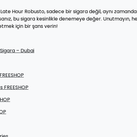
 Late Hour Robusto, sadece bir sigara değil, aynı zamanda
orsanız, bu sigara kesinlikle denemeye değer. Unutmayın, h
tmek için bir şans verin!
Sigara – Dubai
o FREESHOP
5’s FREESHOP
SHOP
HOP
ries