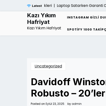
Skip
anlarin Ortak Ozellikleri |
Laptop Satarken Garanti Devr
Latest
to
content
Kazı Yıkım
INSTAGRAM GIZLI D
Hafriyat
Kazı Yıkım Hafriyat
SPOTIFY 1000 TAKIPÇ
Uncategorized
Davidoff Winsto
Robusto – 20’ler
Posted on
Eylül 23, 2025
by
admin