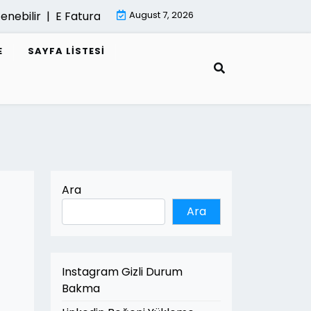
ebilir |
E Fatura Sisteminde Performans Sorunlari |
August 7, 2026
Mima
E
SAYFA LISTESI
Ara
Ara
Instagram Gizli Durum
Bakma