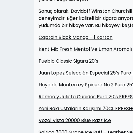
Sonuç olarak, Davidoff Winston Churchill
deneyimdir. Eğer kaliteli bir sigara arıy
yudumda bir hikaye var. Bu hikayeyi keşfe
Captain Black Mango – 1 Karton
Kent Mix Fresh Mentol Ve Limon Aromalı 
Pueblo Classic Sigara 20’s
Juan Lopez Selección Especial 25’s Pur
Hoyo de Monterrey Epicure No.2 Puro 2
Romeo y Julieta Cupidos Puro 20’s FREE
Yeni Rakı Ustaların Karışımı 70CL FREES
Vozol Vista 20000 Blue Razz İce
Saltica 7000 Grape Ice Puff – Leather Se