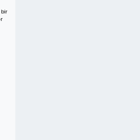
 bir
er