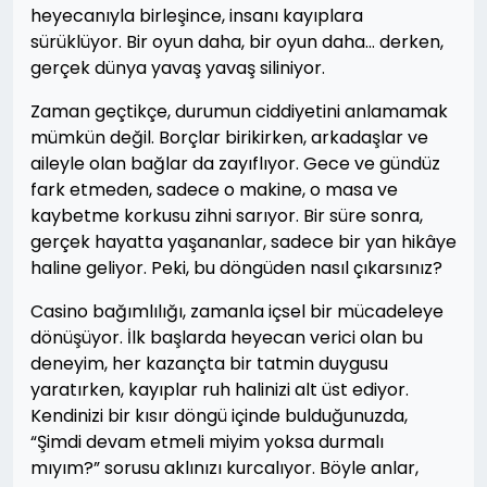
heyecanıyla birleşince, insanı kayıplara
sürüklüyor. Bir oyun daha, bir oyun daha… derken,
gerçek dünya yavaş yavaş siliniyor.
Zaman geçtikçe, durumun ciddiyetini anlamamak
mümkün değil. Borçlar birikirken, arkadaşlar ve
aileyle olan bağlar da zayıflıyor. Gece ve gündüz
fark etmeden, sadece o makine, o masa ve
kaybetme korkusu zihni sarıyor. Bir süre sonra,
gerçek hayatta yaşananlar, sadece bir yan hikâye
haline geliyor. Peki, bu döngüden nasıl çıkarsınız?
Casino bağımlılığı, zamanla içsel bir mücadeleye
dönüşüyor. İlk başlarda heyecan verici olan bu
deneyim, her kazançta bir tatmin duygusu
yaratırken, kayıplar ruh halinizi alt üst ediyor.
Kendinizi bir kısır döngü içinde bulduğunuzda,
“Şimdi devam etmeli miyim yoksa durmalı
mıyım?” sorusu aklınızı kurcalıyor. Böyle anlar,