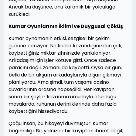
Ancak bu düşünce, onu karanlık bir yolculuğa
sürükledi.
Kumar Oyunlarının İklimi ve Duygusal Çöküş
Kumar oynamanın etkisi, sezgisel bir çekim
gücüne benziyor. Ne kadar kazandığınızdan çok,
kaybettiğiniz miktar zihninizde yankılanıyor.
Arkadaşım için işler kötüye gitti. Önce sadece
parasını değil, zamanı da kaybetti. Oysa bir gün,
belki de bir akşam arkadaşlarıyla dışarı çıkmayı
planlıyordu. Ama şimdi, tüm yaşamı casino
duvarlarının arasına hapsedildi. Her kayıptan
sonra bir şeyler kazanma umuduyla oturduğu
masalarda, ruhunun derinliklerinde daha fazla
kaybettiğini hissediyordu.
Çoğu insan, bu hikayeyi duymuştur: Kumar
bağımlılığı. Bu, yalnızca bir kayıptan ibaret değil;