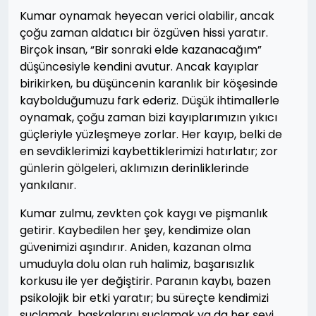
Kumar oynamak heyecan verici olabilir, ancak
çoğu zaman aldatıcı bir özgüven hissi yaratır.
Birçok insan, “Bir sonraki elde kazanacağım”
düşüncesiyle kendini avutur. Ancak kayıplar
birikirken, bu düşüncenin karanlık bir köşesinde
kaybolduğumuzu fark ederiz. Düşük ihtimallerle
oynamak, çoğu zaman bizi kayıplarımızın yıkıcı
güçleriyle yüzleşmeye zorlar. Her kayıp, belki de
en sevdiklerimizi kaybettiklerimizi hatırlatır; zor
günlerin gölgeleri, aklımızın derinliklerinde
yankılanır.
Kumar zulmu, zevkten çok kaygı ve pişmanlık
getirir. Kaybedilen her şey, kendimize olan
güvenimizi aşındırır. Aniden, kazanan olma
umuduyla dolu olan ruh halimiz, başarısızlık
korkusu ile yer değiştirir. Paranın kaybı, bazen
psikolojik bir etki yaratır; bu süreçte kendimizi
suçlamak, başkalarını suçlamak ya da her şeyi