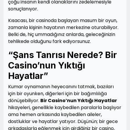
çoğu insanın kendi olanaklarını zedelemesiyle
sonuçlanıyor.
Kısacası, bir casinoda başlayan masum bir oyun,
zamanla kişinin hayatının merkezine oturabiliyor.
Belki de, hiç ummadığınız anlarda, geleceğinizin
tehlikede olduğunu fark ediyorsunuz.
“Şans Tanrısı Nerede? Bir
Casino’nun Yıktığı
Hayatlar”
Kumar oynamanın heyecanını tatmak, bazıları
için bir oyunken, diğerleri için bir bağımlılığa
dönüşebiliyor.
Bir Casino’nun Yıktığı Hayatlar
hikayeleri, genellikle kaybedilen paralarla başlıyor
ama hemen arkasında kaybedilen aileler,
dostluklar ve hayatlar yatıyor. Düşünün; bir gece
arkadaşlarla eğlenmek için girdiğiniz bir casino,