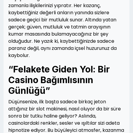
zamanla ilişkilerinizi yıpratır. Her kazanç,
kaybettiğiniz değerli anların yanında sizlere
sadece geçici bir mutluluk sunar. Altında yatan
gerçek; güven, mutluluk ve tatmin arayışının
kumar masasında bulamayacağınız bir şey
olduğudur. Ne yazık ki, kaybettiğinizde sadece
paranız değil, aynı zamanda içsel huzurunuz da
kaybolur.
“Felakete Giden Yol: Bir
Casino Bağımlısının
Günlüğü”
Düşünsenize, ilk başta sadece birkaç jeton
attığınız bir slot makinesi, nasıl oluyor da bir süre
sonra bir tutku haline geliyor? Aslında,
casinolardaki renkler, sesler ve ışıltılar sizi adeta
hipnotize ediyor. Bu büyüleyici atmosfer, kazanma