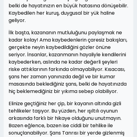
belki de hayatınızın en büyük hatasına dönüşebilir.
Kaybedilen her kuruş, duygusal bir yük haline
geliyor.
İlk başta, kazananın mutluluğunu paylaşmak ne
kadar kolay! Ama kaybedenlerin çaresiz bakışları,
gerçekte neyin kaybedildiğini gözler önüne
seriyor. İnsanlar, kazanmanın hayaliyle kendilerini
kaybederken, aslında ne kadar değerli şeyleri
riske attıklarının farkında olmayabiliyor. Kısacası,
şans her zaman yanınızda değil ve bir kumar
masasında beklediğiniz şans, belki de hayatınızda
hiç beklemediğiniz bir yıkıma sebep olabiliyor.
Elinize geçtiğiniz her çip, bir kayanın altında gizli
tehlikeler taşıyor. Bu yüzden, her ışıltılı oyunun
arkasında farklı bir hikaye olduğunu unutmayın.
Bazen eğlence, bazen ise ciddi bir tehlike ile
sonuçlanabiliyor. Şans Tanrısı bir yerde gizlenmiş