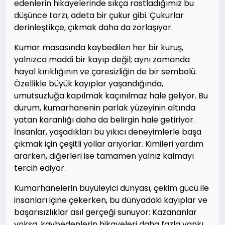
edenlerin hikayelerinde sıkça rastladığımız bu
düşünce tarzı, adeta bir çukur gibi. Çukurlar
derinleştikçe, çıkmak daha da zorlaşıyor.
Kumar masasında kaybedilen her bir kuruş,
yalnızca maddi bir kayıp değil; aynı zamanda
hayal kırıklığının ve çaresizliğin de bir sembolü.
Özellikle büyük kayıplar yaşandığında,
umutsuzluğa kapılmak kaçınılmaz hale geliyor. Bu
durum, kumarhanenin parlak yüzeyinin altında
yatan karanlığı daha da belirgin hale getiriyor.
İnsanlar, yaşadıkları bu yıkıcı deneyimlerle başa
çıkmak için çeşitli yollar arıyorlar. Kimileri yardım
ararken, diğerleri ise tamamen yalnız kalmayı
tercih ediyor.
Kumarhanelerin büyüleyici dünyası, çekim gücü ile
insanları içine çekerken, bu dünyadaki kayıplar ve
başarısızlıklar asıl gerçeği sunuyor: Kazananlar
yoksa, kaybedenlerin hikayeleri daha fazla yankı