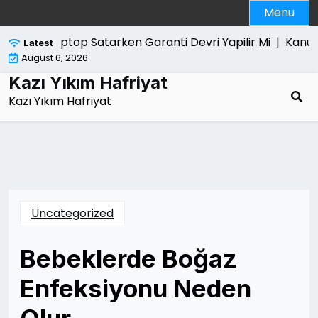
Skip
Menu
to
content
Laptop Satarken Garanti Devri Yapilir Mi |
Kanun Yar
Latest
August 6, 2026
Kazı Yıkım Hafriyat
Kazı Yıkım Hafriyat
Uncategorized
Bebeklerde Boğaz
Enfeksiyonu Neden