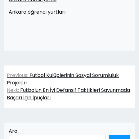
Ankara öğrenci yurtları
Yazı
Previous:
Futbol Kulüplerinin Sosyal Sorumluluk
gezinmesi
Projeleri
Next:
Futbolun En İyi Defansif Taktikleri Savunmada
Başarı İçin İpuçları
Ara