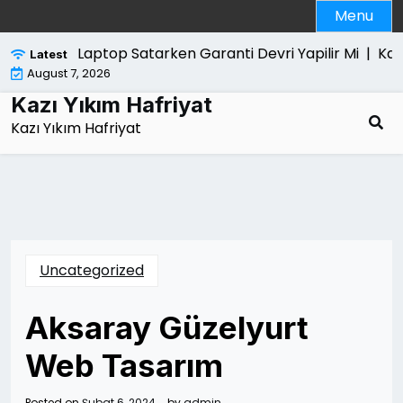
Skip
Menu
to
content
Laptop Satarken Garanti Devri Yapilir Mi |
Kanun Yar
Latest
August 7, 2026
Kazı Yıkım Hafriyat
Kazı Yıkım Hafriyat
Uncategorized
Aksaray Güzelyurt
Web Tasarım
Posted on
Şubat 6, 2024
by
admin