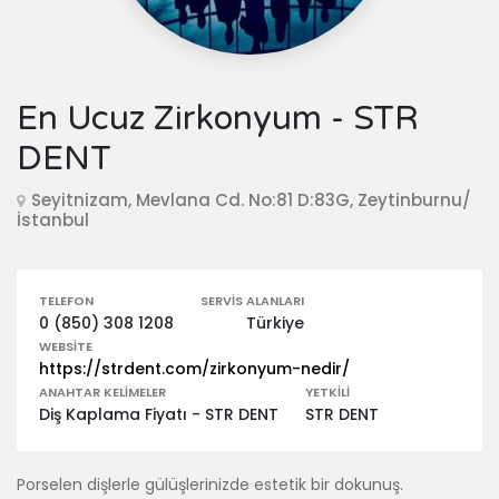
En Ucuz Zirkonyum - STR
DENT
Seyitnizam, Mevlana Cd. No:81 D:83G, Zeytinburnu/
İstanbul
TELEFON
SERVIS ALANLARI
0 (850) 308 1208
Türkiye
WEBSITE
https://strdent.com/zirkonyum-nedir/
ANAHTAR KELIMELER
YETKILI
Diş Kaplama Fiyatı - STR DENT
STR DENT
Porselen dişlerle gülüşlerinizde estetik bir dokunuş.