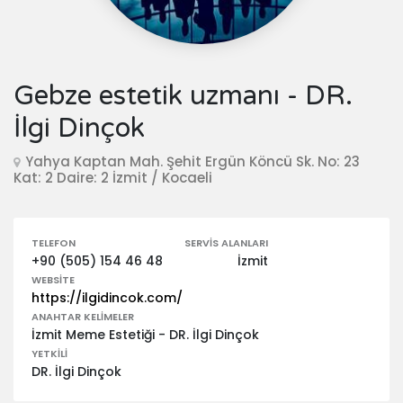
Gebze estetik uzmanı - DR.
İlgi Dinçok
Yahya Kaptan Mah. Şehit Ergün Köncü Sk. No: 23
Kat: 2 Daire: 2 İzmit / Kocaeli
TELEFON
SERVIS ALANLARI
+90 (505) 154 46 48
İzmit
WEBSITE
https://ilgidincok.com/
ANAHTAR KELIMELER
İzmit Meme Estetiği - DR. İlgi Dinçok
YETKILI
DR. İlgi Dinçok